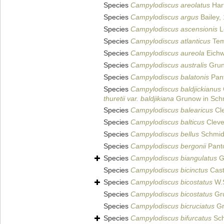
Species
Campylodiscus areolatus
Hart
Species
Campylodiscus argus
Bailey,
Species
Campylodiscus ascensionis
L
Species
Campylodiscus atlanticus
Tem
Species
Campylodiscus aureola
Eichw
Species
Campylodiscus australis
Gruno
Species
Campylodiscus balatonis
Pant
Species
Campylodiscus baldjickianus
thuretii var. baldjikiana
Grunow in Schmi
Species
Campylodiscus balearicus
Cle
Species
Campylodiscus balticus
Clev
Species
Campylodiscus bellus
Schmidt
Species
Campylodiscus bergonii
Pant
Species
Campylodiscus biangulatus
Gr
Species
Campylodiscus bicinctus
Cast
Species
Campylodiscus bicostatus
W.S
Species
Campylodiscus bicostatus
Gr
Species
Campylodiscus bicruciatus
Gr
Species
Campylodiscus bifurcatus
Sch