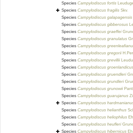
Species
Campylodiscus fortis
Leuduge
Species
Campylodiscus fragilis
Skv.
Species
Campylodiscus galapagensis
Species
Campylodiscus gibberosus
Le
Species
Campylodiscus graeffei
Gruno
Species
Campylodiscus granulatus
Gru
Species
Campylodiscus greenleafian
Species
Campylodiscus gregorii
H.Per
Species
Campylodiscus grevillii
Leudug
Species
Campylodiscus groenlandicu
Species
Campylodiscus gruendleri
Gr
Species
Campylodiscus grundleri
Grun
Species
Campylodiscus grunowii
Pant
Species
Campylodiscus guarujanus
Z
Species
Campylodiscus hardmanianu
Species
Campylodiscus helianthus
Sch
Species
Campylodiscus heliophilus
Eh
Species
Campylodiscus heufleri
Gruno
Species
Campylodiscus hibernicus
Eh