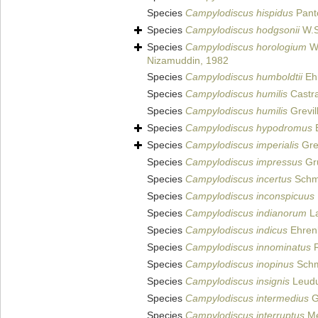
Species
Campylodiscus hispidus
Pant
Species
Campylodiscus hodgsonii
W.S
Species
Campylodiscus horologium
W.
Nizamuddin, 1982
Species
Campylodiscus humboldtii
Eh
Species
Campylodiscus humilis
Castr
Species
Campylodiscus humilis
Grevil
Species
Campylodiscus hypodromus
B
Species
Campylodiscus imperialis
Grev
Species
Campylodiscus impressus
Gr
Species
Campylodiscus incertus
Schmi
Species
Campylodiscus inconspicuus
Species
Campylodiscus indianorum
La
Species
Campylodiscus indicus
Ehren
Species
Campylodiscus innominatus
R
Species
Campylodiscus inopinus
Schmi
Species
Campylodiscus insignis
Leudu
Species
Campylodiscus intermedius
G
Species
Campylodiscus interruptus
Me