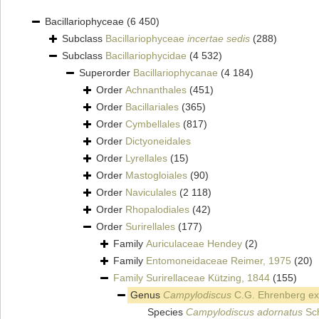
Bacillariophyceae
(6 450)
Subclass
Bacillariophyceae
incertae sedis
(288)
Subclass
Bacillariophycidae
(4 532)
Superorder
Bacillariophycanae
(4 184)
Order
Achnanthales
(451)
Order
Bacillariales
(365)
Order
Cymbellales
(817)
Order
Dictyoneidales
Order
Lyrellales
(15)
Order
Mastogloiales
(90)
Order
Naviculales
(2 118)
Order
Rhopalodiales
(42)
Order
Surirellales
(177)
Family
Auriculaceae Hendey
(2)
Family
Entomoneidaceae Reimer, 1975
(20)
Family
Surirellaceae Kützing, 1844
(155)
Genus
Campylodiscus
C.G. Ehrenberg ex 
Species
Campylodiscus adornatus
Sch