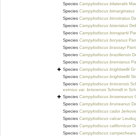
Species
Campylodiscus bilateralis
Man
Species
Campylodiscus bimarginatus
Species
Campylodiscus birostratus
De
Species
Campylodiscus biseriatus
Deb
Species
Campylodiscus bonapartii
Pan
Species
Campylodiscus boryanus
Pan
Species
Campylodiscus brassayi
Pant
Species
Campylodiscus braziliensis
De
Species
Campylodiscus bremianus
Pa
Species
Campylodiscus brightwellii
Gr
Species
Campylodiscus brightwellii
St
Species
Campylodiscus briocensis
Sch
eximius var. briocensis
Schmidt in Schm
Species
Campylodiscus browneanus
G
Species
Campylodiscus bruneanus
De
Species
Campylodiscus cadoi
Jerkovi
Species
Campylodiscus calcar
Leudug
Species
Campylodiscus californicus
De
Species
Campylodiscus campechean