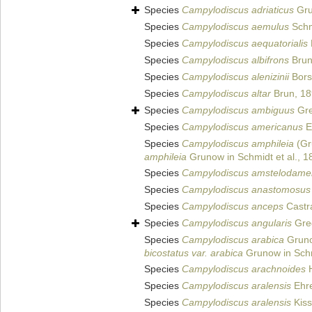
Species
Campylodiscus adriaticus
Gr
Species
Campylodiscus aemulus
Schmi
Species
Campylodiscus aequatorialis
Species
Campylodiscus albifrons
Brun
Species
Campylodiscus alenizinii
Bors
Species
Campylodiscus altar
Brun, 1
Species
Campylodiscus ambiguus
Gre
Species
Campylodiscus americanus
E
Species
Campylodiscus amphileia
(Gr
amphileia
Grunow in Schmidt et al., 1
Species
Campylodiscus amstelodame
Species
Campylodiscus anastomosus
Species
Campylodiscus anceps
Castr
Species
Campylodiscus angularis
Gre
Species
Campylodiscus arabica
Grunow
bicostatus var. arabica
Grunow in Schm
Species
Campylodiscus arachnoides
H
Species
Campylodiscus aralensis
Ehre
Species
Campylodiscus aralensis
Kiss