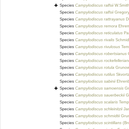
Species
Campylodiscus ralfsii
W.Smith
Species
Campylodiscus ralfsii
Gregory
Species
Campylodiscus rattrayanus
D
Species
Campylodiscus remora
Ehren
Species
Campylodiscus reticulatus
Pan
Species
Campylodiscus rivalis
Schmidt
Species
Campylodiscus rivulosus
Temp
Species
Campylodiscus robertsianus
G
Species
Campylodiscus rockefellerian
Species
Campylodiscus rotula
Grunow 
Species
Campylodiscus rutilus
Skvort
Species
Campylodiscus sabinii
Ehrenb
Species
Campylodiscus samoensis
Gr
Species
Campylodiscus sauerbeckii
Gr
Species
Campylodiscus scalaris
Tempè
Species
Campylodiscus schleinitzii
Jan
Species
Campylodiscus schmidtii
Grun
Species
Campylodiscus scintillans
(Br