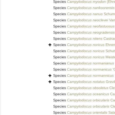
Species
Campylodiscus myodon
(Ehre
Species
Campylodiscus nankoorensis
Species
Campylodiscus nanus
Schuma
Species
Campylodiscus neoclevei
Van
Species
Campylodiscus neofastuosus
Species
Campylodiscus neogradensis
Species
Campylodiscus nitens
Castra
Species
Campylodiscus noricus
Ehren
Species
Campylodiscus noricus
Schut
Species
Campylodiscus noricus
Meist
Species
Campylodiscus normanianus
Species
Campylodiscus normanicus
'G
Species
Campylodiscus normannicus
Species
Campylodiscus notatus
Grevil
Species
Campylodiscus obsoletus
Cle
Species
Campylodiscus oceanicus
Cas
Species
Campylodiscus orbicularis
Cas
Species
Campylodiscus orbicularis
Cle
Species
Campylodiscus orientalis
Sala