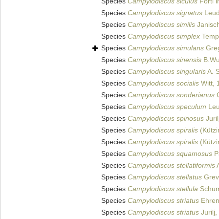
Species
Campylodiscus siculus
Forti 
Species
Campylodiscus signatus
Leud
Species
Campylodiscus similis
Janisc
Species
Campylodiscus simplex
Tempè
Species
Campylodiscus simulans
Greg
Species
Campylodiscus sinensis
B.Wu,
Species
Campylodiscus singularis
A. S
Species
Campylodiscus socialis
Witt, 
Species
Campylodiscus sonderianus
G
Species
Campylodiscus speculum
Leu
Species
Campylodiscus spinosus
Juril
Species
Campylodiscus spiralis
(Kützi
Species
Campylodiscus spiralis
(Kützi
Species
Campylodiscus squamosus
P
Species
Campylodiscus stellatiformis
A
Species
Campylodiscus stellatus
Grevi
Species
Campylodiscus stellula
Schum
Species
Campylodiscus striatus
Ehren
Species
Campylodiscus striatus
Jurilj