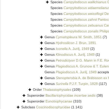
Species
Campylodiscus wallichianus
G
Species
Campylodiscus wdaemelianu
Species
Campylodiscus weissflogii
Deb
Species
Campylodiscus zahnii
Pantoc
Species
Campylodiscus zebuanus
Cas
Species
Campylodiscus zonalis
Philip
Genus
Cymatopleura
W. Smith, 1851
(7)
Genus
Hydrosilicon
J. Brun, 1891
Genus
Iconella
A. Jurilj, 1949
(2)
Genus
Klinodiscus
A. Jurilj, 1949
(1)
Genus
Petrodictyon
D.G. Mann in F.E. Ro
Genus
Plagiodiscus
A. Grunow & T. Eulens
Genus
Plagiodiscus
A. Jurilj, 1949
accept
Genus
Stenopterobia
A. de Brébisson ex 
Genus
Surirella
P.J.F. Turpin, 1828
(117)
Order
Thalassiophysales
(109)
Superorder
Bacillariophycidae
incertae sedis
(38)
Superorder
Eunotiophycanae
(310)
Subclass
Coscinodiscophycidae
(1 141)