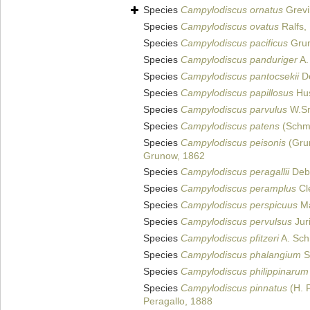
Species
Campylodiscus ornatus
Grevil
Species
Campylodiscus ovatus
Ralfs,
Species
Campylodiscus pacificus
Grun
Species
Campylodiscus panduriger
A.
Species
Campylodiscus pantocsekii
De
Species
Campylodiscus papillosus
Hus
Species
Campylodiscus parvulus
W.Sm
Species
Campylodiscus patens
(Schmi
Species
Campylodiscus peisonis
(Gru
Grunow, 1862
Species
Campylodiscus peragallii
Deb
Species
Campylodiscus peramplus
Cl
Species
Campylodiscus perspicuus
Ma
Species
Campylodiscus pervulsus
Juri
Species
Campylodiscus pfitzeri
A. Sch
Species
Campylodiscus phalangium
Sc
Species
Campylodiscus philippinarum
Species
Campylodiscus pinnatus
(H. 
Peragallo, 1888