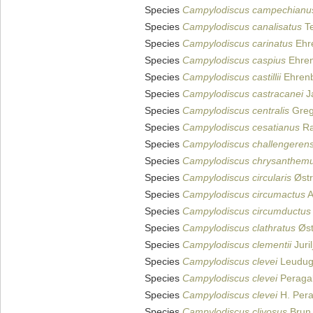
Species
Campylodiscus campechianu
Species
Campylodiscus canalisatus
Te
Species
Campylodiscus carinatus
Ehr
Species
Campylodiscus caspius
Ehren
Species
Campylodiscus castillii
Ehrenb
Species
Campylodiscus castracanei
J
Species
Campylodiscus centralis
Greg
Species
Campylodiscus cesatianus
Ra
Species
Campylodiscus challengerens
Species
Campylodiscus chrysanthe
Species
Campylodiscus circularis
Østr
Species
Campylodiscus circumactus
A
Species
Campylodiscus circumductus
Species
Campylodiscus clathratus
Øst
Species
Campylodiscus clementii
Juril
Species
Campylodiscus clevei
Leuduge
Species
Campylodiscus clevei
Peragal
Species
Campylodiscus clevei
H. Pera
Species
Campylodiscus clivosus
Brun 