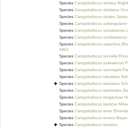
Species
Campylodiscus striatus
Bright
Species
Campylodiscus striolatus
Grun
Species
Campylodiscus studeri
Janisc
Species
Campylodiscus subangularis
Species
Campylodiscus sumatrensis
L
Species
Campylodiscus sumbawanus
Species
Campylodiscus superbus
(Ra
1853
Species
Campylodiscus surirella
Ehren
Species
Campylodiscus szakalensis
P
Species
Campylodiscus szontaghii
Pan
Species
Campylodiscus tabulatus
Schm
Species
Campylodiscus taeniatus
Schm
Species
Campylodiscus taenioides
De
Species
Campylodiscus tanganicae
Hu
Species
Campylodiscus tauricus
Miss
Species
Campylodiscus tener
Ehrenbe
Species
Campylodiscus tenera
Mayer,
Species
Campylodiscus teniatus