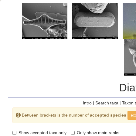
Di
Intro
|
Search taxa
|
Taxon 
Between brackets is the number of
accepted species
exp
Show accepted taxa only
Only show main ranks