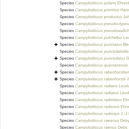
Species
Campylodiscus polaris
Ehrenb
Species
Campylodiscus prentissi
Hann
Species
Campylodiscus productus
Joh
Species
Campylodiscus pseudoclype
Species
Campylodiscus pseudowallic
Species
Campylodiscus pulchellus
Leu
Species
Campylodiscus punctatus
Ble
Species
Campylodiscus punctulatoide
Species
Campylodiscus punctulatus
G
Species
Campylodiscus quarnerensis
Species
Campylodiscus rabenhorstia
Species
Campylodiscus rabenhorstii
J
Species
Campylodiscus radians
Leudu
Species
Campylodiscus radiatus
Leudu
Species
Campylodiscus radiolatus
Ehr
Species
Campylodiscus radiosus
Ehre
Species
Campylodiscus radiosus
J.-J
Species
Campylodiscus raeanus
Deby
Species
Campylodiscus raenus
Deby,