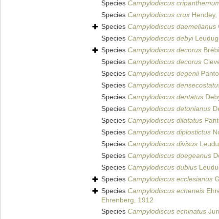
Species
Campylodiscus cripanthemu
Species
Campylodiscus crux
Hendey,
Species
Campylodiscus daemelianus
Species
Campylodiscus debyi
Leuduge
Species
Campylodiscus decorus
Brébi
Species
Campylodiscus decorus
Cleve
Species
Campylodiscus degenii
Panto
Species
Campylodiscus densecostatu
Species
Campylodiscus dentatus
Deby
Species
Campylodiscus detonianus
De
Species
Campylodiscus dilatatus
Pant
Species
Campylodiscus diplostictus
No
Species
Campylodiscus divisus
Leudug
Species
Campylodiscus doegeanus
De
Species
Campylodiscus dubius
Leudug
Species
Campylodiscus ecclesianus
Gr
Species
Campylodiscus echeneis
Ehre
Ehrenberg, 1912
Species
Campylodiscus echinatus
Juri