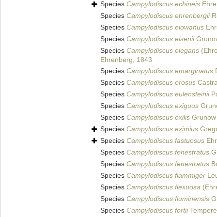
Species
Campylodiscus echineis
Ehre
Species
Campylodiscus ehrenbergii
Ra
Species
Campylodiscus eiowanus
Ehr
Species
Campylodiscus eisenii
Gruno
Species
Campylodiscus elegans
(Ehre
Ehrenberg, 1843
Species
Campylodiscus emarginatus
D
Species
Campylodiscus erosus
Castra
Species
Campylodiscus eulensteinii
Pa
Species
Campylodiscus exiguus
Grun
Species
Campylodiscus exilis
Grunow i
Species
Campylodiscus eximius
Grego
Species
Campylodiscus fastuosus
Ehr
Species
Campylodiscus fenestratus
Gr
Species
Campylodiscus fenestratus
Bo
Species
Campylodiscus flammiger
Leu
Species
Campylodiscus flexuosa
(Ehre
Species
Campylodiscus fluminensis
Gr
Species
Campylodiscus fortii
Tempere 