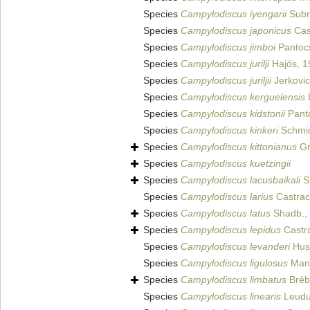
Species
Campylodiscus iyengarii
Subr
Species
Campylodiscus japonicus
Cas
Species
Campylodiscus jimboi
Pantoc
Species
Campylodiscus jurilji
Hajós, 1
Species
Campylodiscus juriljii
Jerkovic
Species
Campylodiscus kerguelensis
Species
Campylodiscus kidstonii
Pant
Species
Campylodiscus kinkeri
Schmidt
Species
Campylodiscus kittonianus
Gr
Species
Campylodiscus kuetzingii
Species
Campylodiscus lacusbaikali
S
Species
Campylodiscus larius
Castrac
Species
Campylodiscus latus
Shadb.,
Species
Campylodiscus lepidus
Castr
Species
Campylodiscus levanderi
Hust
Species
Campylodiscus ligulosus
Mann
Species
Campylodiscus limbatus
Bréb
Species
Campylodiscus linearis
Leudu