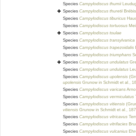
Species
Campylodiscus thumii
Leudug
Species
Campylodiscus thuretii
Brébis
Species
Campylodiscus tiburicus
Hauc
Species
Campylodiscus tortuosus
Meis
Species
Campylodiscus toulae
Species
Campylodiscus transylvanica
Species
Campylodiscus trapezoidalis
Species
Campylodiscus triumphans
Sc
Species
Campylodiscus undulatus
Gre
Species
Campylodiscus undulatus
Leu
Species
Campylodiscus upolensis
(Gru
upolensis
Grunow in Schmidt et al., 1
Species
Campylodiscus varicans
Arnol
Species
Campylodiscus vermiculatus
T
Species
Campylodiscus vitiensis
(Grun
vitiensis
Grunow in Schmidt et al., 18
Species
Campylodiscus vitricavus
Tem
Species
Campylodiscus vitrifacies
Bru
Species
Campylodiscus vulcanius
Ehr