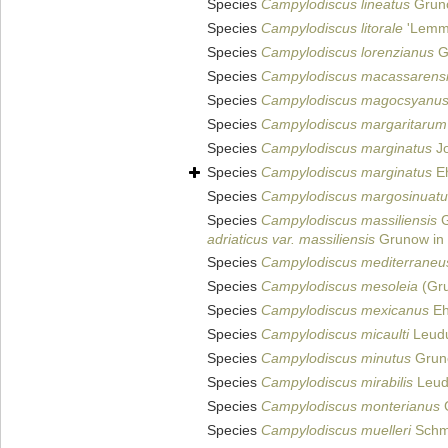
Species
Campylodiscus lineatus
Gruno
Species
Campylodiscus litorale
'Lemme
Species
Campylodiscus lorenzianus
G
Species
Campylodiscus macassarens
Species
Campylodiscus magocsyanu
Species
Campylodiscus margaritarum
Species
Campylodiscus marginatus
Jo
Species
Campylodiscus marginatus
Eh
Species
Campylodiscus margosinuatu
Species
Campylodiscus massiliensis
G
adriaticus var. massiliensis
Grunow in S
Species
Campylodiscus mediterraneu
Species
Campylodiscus mesoleia
(Gru
Species
Campylodiscus mexicanus
Eh
Species
Campylodiscus micaulti
Leudu
Species
Campylodiscus minutus
Grun
Species
Campylodiscus mirabilis
Leud
Species
Campylodiscus monterianus
G
Species
Campylodiscus muelleri
Schmi