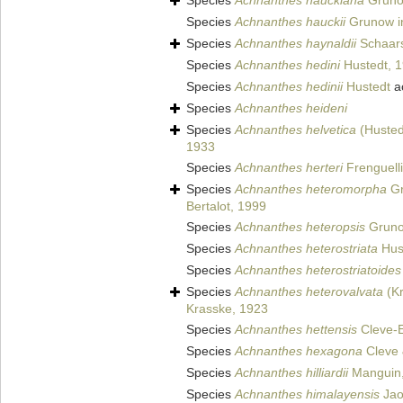
Species
Achnanthes hauckiana
Gruno
Species
Achnanthes hauckii
Grunow i
Species
Achnanthes haynaldii
Schaars
Species
Achnanthes hedini
Hustedt, 
Species
Achnanthes hedinii
Hustedt
a
Species
Achnanthes heideni
Species
Achnanthes helvetica
(Husted
1933
Species
Achnanthes herteri
Frenguelli
Species
Achnanthes heteromorpha
Gr
Bertalot, 1999
Species
Achnanthes heteropsis
Grunow
Species
Achnanthes heterostriata
Hus
Species
Achnanthes heterostriatoides
Species
Achnanthes heterovalvata
(Kr
Krasske, 1923
Species
Achnanthes hettensis
Cleve-E
Species
Achnanthes hexagona
Cleve 
Species
Achnanthes hilliardii
Manguin,
Species
Achnanthes himalayensis
Jao