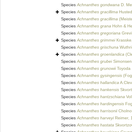
Species
Achnanthes gondwana
D. Met
Species
Achnanthes gracillima
Husted
Species
Achnanthes gracillima
(Meiste
Species
Achnanthes grana
Hohn & He
Species
Achnanthes gregoriana
Grevi
Species
Achnanthes grimmei
Krasske
Species
Achnanthes grischuna
Wuthri
Species
Achnanthes groenlandica
(Cl
Species
Achnanthes grubei
Simonsen
Species
Achnanthes grunowii
Toyoda 
Species
Achnanthes gysingensis
(Fog
Species
Achnanthes hallandica
A.Clev
Species
Achnanthes hankensis
Skvort
Species
Achnanthes hantzschiana
Vol
Species
Achnanthes hardingensis
Fog
Species
Achnanthes harrisonii
Cholno
Species
Achnanthes harveyi
Reimer, 
Species
Achnanthes hastata
Skvortzo