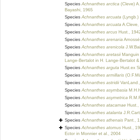
Species
Achnanthes arctica
(Cleve) A
Bayashi, 1965
Species
Achnanthes arcuata
(Lyngb.) 
Species
Achnanthes arcuata
A.Cleve,
Species
Achnanthes arcus
Hust., 194
Species
Achnanthes arenaria
Amossé,
Species
Achnanthes arenicola
J.W.Bai
Species
Achnanthes aretasii
Manguin i
Lange-Bertalot in H. Lange-Bertalot &
Species
Achnanthes arguta
Hust.ex S
Species
Achnanthes armillaris
(O.F.Mü
Species
Achnanthes astridii
VanLand.,
Species
Achnanthes asymbasia
M.H.H
Species
Achnanthes asymetrica
R.M.P
Species
Achnanthes atacamae
Hust.,
Species
Achnanthes atalanta
J.R.Cart
Species
Achnanthes athenais
Pant., 
Species
Achnanthes atomus
Hust., 1
Ector in Monnier et al., 2004