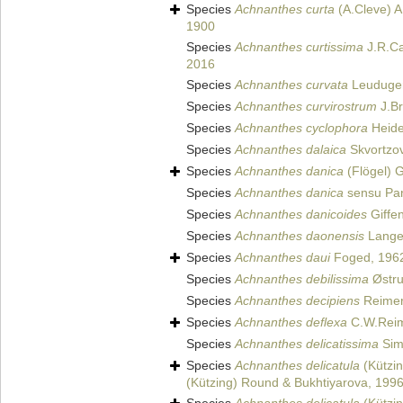
Species
Achnanthes curta
(A.Cleve) A
1900
Species
Achnanthes curtissima
J.R.Ca
2016
Species
Achnanthes curvata
Leuduger
Species
Achnanthes curvirostrum
J.Br
Species
Achnanthes cyclophora
Heide
Species
Achnanthes dalaica
Skvortzov
Species
Achnanthes danica
(Flögel) 
Species
Achnanthes danica
sensu Pan
Species
Achnanthes danicoides
Giffe
Species
Achnanthes daonensis
Lange-
Species
Achnanthes daui
Foged, 196
Species
Achnanthes debilissima
Østru
Species
Achnanthes decipiens
Reimer
Species
Achnanthes deflexa
C.W.Reim
Species
Achnanthes delicatissima
Sim
Species
Achnanthes delicatula
(Kützi
(Kützing) Round & Bukhtiyarova, 199