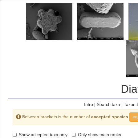
Di
Intro
|
Search taxa
|
Taxon 
Between brackets is the number of
accepted species
exp
Show accepted taxa only
Only show main ranks