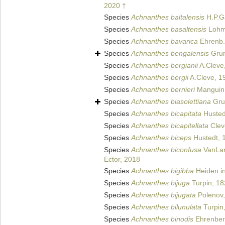
2020 †
Species
Achnanthes baltalensis
H.P.Ga
Species
Achnanthes basaltensis
Lohm
Species
Achnanthes bavarica
Ehrenb.
Species
Achnanthes bengalensis
Grun
Species
Achnanthes bergianii
A.Cleve
Species
Achnanthes bergii
A.Cleve, 1
Species
Achnanthes bernieri
Manguin 
Species
Achnanthes biasolettiana
Gru
Species
Achnanthes bicapitata
Husted
Species
Achnanthes bicapitellata
Clev
Species
Achnanthes biceps
Hustedt, 
Species
Achnanthes biconfusa
VanLan
Ector, 2018
Species
Achnanthes bigibba
Heiden in
Species
Achnanthes bijuga
Turpin, 18
Species
Achnanthes bijugata
Polenov,
Species
Achnanthes bilunulata
Turpin
Species
Achnanthes binodis
Ehrenber