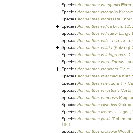
Species
Achnanthes inaequalis
Ehren
Species
Achnanthes incognita
Krassk
Species
Achnanthes incrassata
Ehren
Species
Achnanthes indica
Brun, 189
Species
Achnanthes indicatrix
Lange-B
Species
Achnanthes indicta
Cleve-Eul
Species
Achnanthes inflata
(Kützing) 
Species
Achnanthes inflatagrandis
D. 
Species
Achnanthes ingratiformis
Lang
Species
Achnanthes inopinata
Cleve
Species
Achnanthes intermedia
Kützi
Species
Achnanthes interrupta
J.R.Ca
Species
Achnanthes investiens
Carter
Species
Achnanthes iranensis
Moghad
Species
Achnanthes islandica
Østrup,
Species
Achnanthes iversenii
Foged, 
Species
Achnanthes jackii
(Rabenhorst
1861
Species
Achnanthes jacksonii
Woodhe