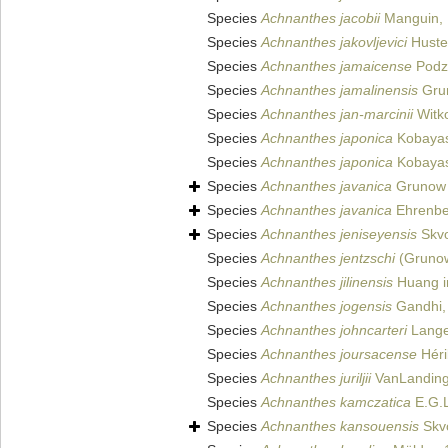
Species
Achnanthes jacobii
Manguin,
Species
Achnanthes jakovljevici
Huste
Species
Achnanthes jamaicense
Podzo
Species
Achnanthes jamalinensis
Grun
Species
Achnanthes jan-marcinii
Witko
Species
Achnanthes japonica
Kobayas
Species
Achnanthes japonica
Kobayas
Species
Achnanthes javanica
Grunow i
Species
Achnanthes javanica
Ehrenbe
Species
Achnanthes jeniseyensis
Skvo
Species
Achnanthes jentzschi
(Grunow
Species
Achnanthes jilinensis
Huang in
Species
Achnanthes jogensis
Gandhi,
Species
Achnanthes johncarteri
Lange
Species
Achnanthes joursacense
Héri
Species
Achnanthes juriljii
VanLandin
Species
Achnanthes kamczatica
E.G.L
Species
Achnanthes kansouensis
Skvo