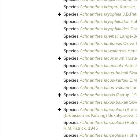
Species
Achnanthes kriegeri
Krasske,
Species
Achnanthes kryophila
J.B.Pet
Species
Achnanthes kryophiloides
Hoh
Species
Achnanthes kryophiloides
Fog
Species
Achnanthes kuelbsii
Lange-Be
Species
Achnanthes kuolensis
Cleve-E
Species
Achnanthes kuwaitensis
Hend
Species
Achnanthes lacunarum
Huste
Species
Achnanthes lacunicola
Patric
Species
Achnanthes lacus-baicali
Skvo
Species
Achnanthes lacus-karluki
E.Ma
Species
Achnanthes lacus-vulcani
Lan
Species
Achnanthes laevis
Østrup, 1
Species
Achnanthes lakus-baikali
Skvo
Species
Achnanthes lanceolata
(Brébi
(Brébisson ex Kützing) Bukhtiyarova,
Species
Achnanthes lanceolata
(Patri
R.M.Patrick, 1945
Species
Achnanthes lanceolata
(Hohn 