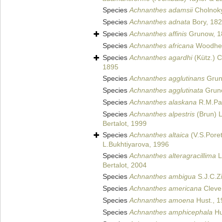
Species
Achnanthes adamsii
Cholnoky
Species
Achnanthes adnata
Bory, 18
Species
Achnanthes affinis
Grunow, 1
Species
Achnanthes africana
Woodhea
Species
Achnanthes agardhi
(Kütz.) C
1895
Species
Achnanthes agglutinans
Gruno
Species
Achnanthes agglutinata
Gruno
Species
Achnanthes alaskana
R.M.Pat
Species
Achnanthes alpestris
(Brun) L
Bertalot, 1999
Species
Achnanthes altaica
(V.S.Poret
L.Bukhtiyarova, 1996
Species
Achnanthes alteragracillima
L
Bertalot, 2004
Species
Achnanthes ambigua
S.J.C.
Species
Achnanthes americana
Cleve
Species
Achnanthes amoena
Hust., 1
Species
Achnanthes amphicephala
Hu