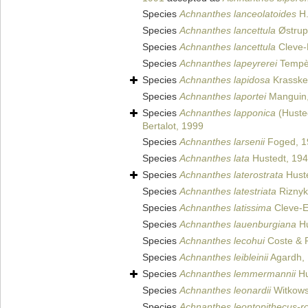
Species
Achnanthes lanceolatoides
H.
Species
Achnanthes lancettula
Østrup 
Species
Achnanthes lancettula
Cleve-
Species
Achnanthes lapeyrerei
Tempèr
Species
Achnanthes lapidosa
Krasske
Species
Achnanthes laportei
Manguin,
Species
Achnanthes lapponica
(Huste
Bertalot, 1999
Species
Achnanthes larsenii
Foged, 1
Species
Achnanthes lata
Hustedt, 19
Species
Achnanthes laterostrata
Huste
Species
Achnanthes latestriata
Riznyk
Species
Achnanthes latissima
Cleve-E
Species
Achnanthes lauenburgiana
Hu
Species
Achnanthes lecohui
Coste & R
Species
Achnanthes leibleinii
Agardh,
Species
Achnanthes lemmermannii
Hu
Species
Achnanthes leonardii
Witkows
Species
Achnanthes leontopithecus-ro