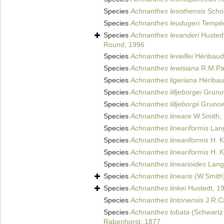
Species
Achnanthes lesothensis
Scho
Species
Achnanthes leudugeri
Tempèr
Species
Achnanthes levanderi
Husted
Round, 1996
Species
Achnanthes leveillei
Héribaud 
Species
Achnanthes lewisiana
R.M.Pat
Species
Achnanthes ligeriana
Héribau
Species
Achnanthes lilljeborgei
Gruno
Species
Achnanthes lilljeborgii
Grunow
Species
Achnanthes lineare
W.Smith,
Species
Achnanthes lineariformis
Lang
Species
Achnanthes lineariformis
H. K
Species
Achnanthes lineariformis
H. K
Species
Achnanthes linearioides
Lange
Species
Achnanthes linearis
(W.Smith
Species
Achnanthes linkei
Hustedt, 1
Species
Achnanthes lintonensis
J.R.Ca
Species
Achnanthes lobata
(Schwartz 
Rabenhorst, 1877