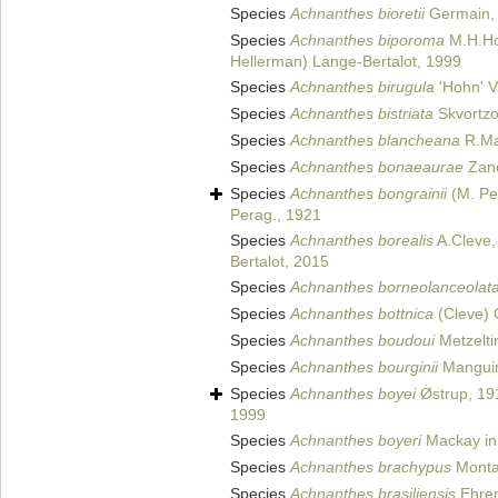
Species
Achnanthes bioretii
Germain,
Species
Achnanthes biporoma
M.H.Ho
Hellerman) Lange-Bertalot, 1999
Species
Achnanthes birugula
'Hohn' 
Species
Achnanthes bistriata
Skvortzo
Species
Achnanthes blancheana
R.Mai
Species
Achnanthes bonaeaurae
Zano
Species
Achnanthes bongrainii
(M. Pe
Perag., 1921
Species
Achnanthes borealis
A.Cleve,
Bertalot, 2015
Species
Achnanthes borneolanceolat
Species
Achnanthes bottnica
(Cleve) 
Species
Achnanthes boudoui
Metzelti
Species
Achnanthes bourginii
Manguin
Species
Achnanthes boyei
Østrup, 19
1999
Species
Achnanthes boyeri
Mackay in 
Species
Achnanthes brachypus
Mont
Species
Achnanthes brasiliensis
Ehren