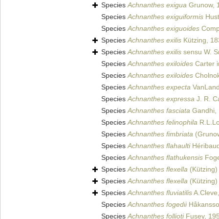
Species
Achnanthes exigua
Grunow, 
Species
Achnanthes exiguiformis
Hust
Species
Achnanthes exiguoides
Compè
Species
Achnanthes exilis
Kützing, 18
Species
Achnanthes exilis
sensu W. S
Species
Achnanthes exiloides
Carter i
Species
Achnanthes exiloides
Cholnok
Species
Achnanthes expecta
VanLand
Species
Achnanthes expressa
J. R. Ca
Species
Achnanthes fasciata
Gandhi,
Species
Achnanthes felinophila
R.L.Lo
Species
Achnanthes fimbriata
(Grunow
Species
Achnanthes flahaulti
Héribaud
Species
Achnanthes flathukensis
Foge
Species
Achnanthes flexella
(Kützing)
Species
Achnanthes flexella
(Kützing)
Species
Achnanthes fluviatilis
A.Cleve
Species
Achnanthes fogedii
Håkansso
Species
Achnanthes follioti
Fusey, 19