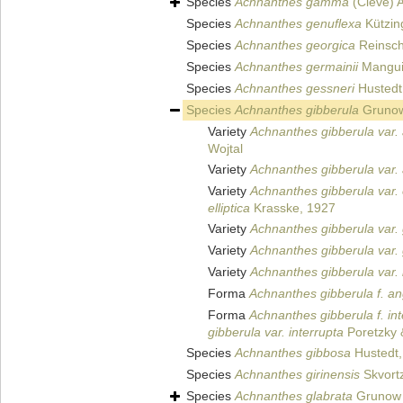
Species
Achnanthes gamma
(Cleve) 
Species
Achnanthes genuflexa
Kützin
Species
Achnanthes georgica
Reinsch
Species
Achnanthes germainii
Manguin
Species
Achnanthes gessneri
Hustedt
Species
Achnanthes gibberula
Grunow
Variety
Achnanthes gibberula var. 
Wojtal
Variety
Achnanthes gibberula var. 
Variety
Achnanthes gibberula var. e
elliptica
Krasske, 1927
Variety
Achnanthes gibberula var.
Variety
Achnanthes gibberula var. 
Variety
Achnanthes gibberula var. 
Forma
Achnanthes gibberula f. an
Forma
Achnanthes gibberula f. int
gibberula var. interrupta
Poretzky 
Species
Achnanthes gibbosa
Hustedt,
Species
Achnanthes girinensis
Skvort
Species
Achnanthes glabrata
Grunow