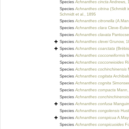
Species
Achnanthes cincta
Andrews, 
Species
Achnanthes citrina
(Schmidt i
Schmidt et al., 1895
Species
Achnanthes citronella
(A.Mann
Species
Achnanthes clara
Cleve-Euler
Species
Achnanthes clavata
Pantocse
Species
Achnanthes clevei
Grunow, 1
Species
Achnanthes coarctata
(Brébis
Species
Achnanthes cocconeiformis
M
Species
Achnanthes cocconeioides
Ri
Species
Achnanthes cochinchinensis
M
Species
Achnanthes cogitata
Archibal
Species
Achnanthes cognita
Simonsen
Species
Achnanthes compacta
Mann,
Species
Achnanthes conchinchinensis
Species
Achnanthes confusa
Mangui
Species
Achnanthes congolensis
Hust
Species
Achnanthes conspicua
A.Maye
Species
Achnanthes conspicuoides
Fo