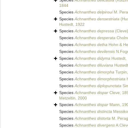
Species
Achnanthes delicatula
(Kützin
1844
Species
Achnanthes delpiroui
M. Perag
Species
Achnanthes densestriata
(Hus
Hustedt, 1922
Species
Achnanthes depressa
(Cleve)
Species
Achnanthes desperata
Cholno
Species
Achnanthes detha
Hohn & He
Species
Achnanthes devilensis
N.Foge
Species
Achnanthes didyma
Hustedt,
Species
Achnanthes diluviana
Hustedt
Species
Achnanthes dimorpha
Turpin
Species
Achnanthes dimorphostriata
H
Species
Achnanthes diplopunctata
Sim
Species
Achnanthes dispar
Cleve, 18
Metzeltin, 2000
Species
Achnanthes dispar
Mann, 19
Species
Achnanthes distincta
Messiko
Species
Achnanthes distorta
M. Perag
Species
Achnanthes divergens
A.Clev