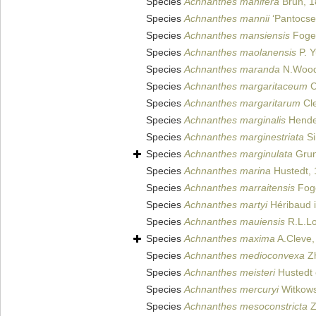
Species
Achnanthes manifera
Brun, 1
Species
Achnanthes mannii
‘Pantocse
Species
Achnanthes mansiensis
Foge
Species
Achnanthes maolanensis
P. Y
Species
Achnanthes maranda
N.Wood
Species
Achnanthes margaritaceum
C
Species
Achnanthes margaritarum
Cle
Species
Achnanthes marginalis
Hende
Species
Achnanthes marginestriata
Si
Species
Achnanthes marginulata
Grun
Species
Achnanthes marina
Hustedt,
Species
Achnanthes marraitensis
Fog
Species
Achnanthes martyi
Héribaud i
Species
Achnanthes mauiensis
R.L.Lo
Species
Achnanthes maxima
A.Cleve,
Species
Achnanthes medioconvexa
Zh
Species
Achnanthes meisteri
Hustedt 
Species
Achnanthes mercuryi
Witkowsk
Species
Achnanthes mesoconstricta
Z