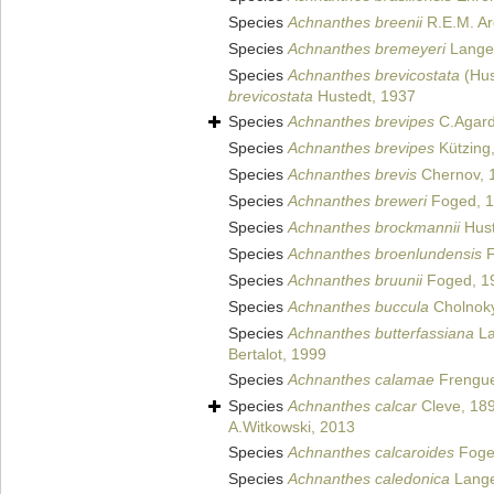
Species
Achnanthes breenii
R.E.M. Ar
Species
Achnanthes bremeyeri
Lange-
Species
Achnanthes brevicostata
(Hus
brevicostata
Hustedt, 1937
Species
Achnanthes brevipes
C.Agard
Species
Achnanthes brevipes
Kützing
Species
Achnanthes brevis
Chernov, 
Species
Achnanthes breweri
Foged, 
Species
Achnanthes brockmannii
Hust
Species
Achnanthes broenlundensis
F
Species
Achnanthes bruunii
Foged, 1
Species
Achnanthes buccula
Cholnoky
Species
Achnanthes butterfassiana
La
Bertalot, 1999
Species
Achnanthes calamae
Frenguel
Species
Achnanthes calcar
Cleve, 18
A.Witkowski, 2013
Species
Achnanthes calcaroides
Foge
Species
Achnanthes caledonica
Lange