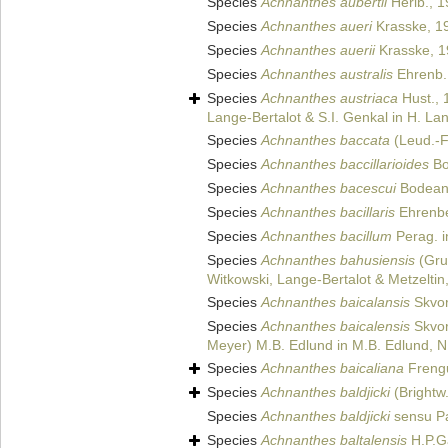
Species
Achnanthes aubertii
Hérib., 1
Species
Achnanthes aueri
Krasske, 1
Species
Achnanthes auerii
Krasske, 1
Species
Achnanthes australis
Ehrenb.
Species
Achnanthes austriaca
Hust., 
Lange-Bertalot & S.I. Genkal in H. Lan
Species
Achnanthes baccata
(Leud.-F
Species
Achnanthes baccillarioides
Bo
Species
Achnanthes bacescui
Bodean
Species
Achnanthes bacillaris
Ehrenbe
Species
Achnanthes bacillum
Perag. i
Species
Achnanthes bahusiensis
(Gru
Witkowski, Lange-Bertalot & Metzeltin
Species
Achnanthes baicalansis
Skvor
Species
Achnanthes baicalensis
Skvor
Meyer) M.B. Edlund in M.B. Edlund, N.
Species
Achnanthes baicaliana
Frengu
Species
Achnanthes baldjicki
(Brightw
Species
Achnanthes baldjicki
sensu Pa
Species
Achnanthes baltalensis
H.P.G