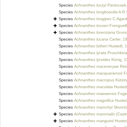
Species
Achnanthes loczyi
Pantocsek
Species
Achnanthes longboardia
A.R.
Species
Achnanthes longipes
C.Agard
Species
Achnanthes looseri
Frenguell
Species
Achnanthes lorenziana
Gruno
Species
Achnanthes lucana
Carter, 1
Species
Achnanthes lutheri
Hustedt, 
Species
Achnanthes lyrata
Proschkina
Species
Achnanthes lyroides
König, 1
Species
Achnanthes maceneryae
Rei
Species
Achnanthes macquariensis
Fo
Species
Achnanthes macropus
Kützing
Species
Achnanthes maculata
Husted
Species
Achnanthes maewensis
Foge
Species
Achnanthes magnifica
Husted
Species
Achnanthes mamchyi
Skvortz
Species
Achnanthes mammalis
(Castr
Species
Achnanthes manguinii
Husted