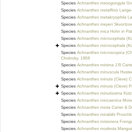
Species
Achnanthes mesogongyla
Gru
Species
Achnanthes metaffinis
Lange-B
Species
Achnanthes metakryophila
La
Species
Achnanthes meyeri
Skvortzow
Species
Achnanthes mica
Hohn in Patr
Species
Achnanthes microcephala
(Kü
Species
Achnanthes microcephala
(Kü
Species
Achnanthes microscopica
(Ch
Cholnoky, 1959
Species
Achnanthes minima
J.R.Carte
Species
Achnanthes minuscula
Husted
Species
Achnanthes minuta
(Cleve) C
Species
Achnanthes minuta
(Cleve) P
Species
Achnanthes minutissima
Kütz
Species
Achnanthes miocaenica
Mois
Species
Achnanthes miota
Carter & D
Species
Achnanthes mirabilis
Proschk
Species
Achnanthes misionera
Frengu
Species
Achnanthes modesta
Manguin