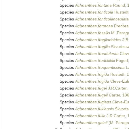
Species
Achnanthes fontana
Round, 
Species
Achnanthes fonticola
Hustedt
Species
Achnanthes fonticolanceolata
Species
Achnanthes formosa
Preobra
Species
Achnanthes fossilis
M. Peragal
Species
Achnanthes fragilarioides
J.B
Species
Achnanthes fragilis
Skvortzow
Species
Achnanthes fraudulenta
Cleve
Species
Achnanthes fredskildii
Foged,
Species
Achnanthes frequentissima
La
Species
Achnanthes frigida
Hustedt, 
Species
Achnanthes frigida
Cleve-Eule
Species
Achnanthes fugei
J.R.Carter,
Species
Achnanthes fugeii
Carter, 19
Species
Achnanthes fugiens
Cleve-Eul
Species
Achnanthes fukiensis
Skvortz
Species
Achnanthes fulla
J.R.Carter, 
Species
Achnanthes gainii
(M. Peraga