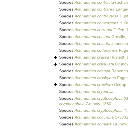
Species
Achnanthes contracta
(Schum
Species
Achnanthes contrarea
Lange-B
Species
Achnanthes controversa
Hust
Species
Achnanthes convergens
H.Ko
Species
Achnanthes corrupta
Giffen, 
Species
Achnanthes costata
Greville,
Species
Achnanthes costata
Johnston
Species
Achnanthes cotteriensis
Foge
Species
Achnanthes crassa
Hustedt, 
Species
Achnanthes crenulata
Grunow
Species
Achnanthes cristata
Rabenhor
Species
Achnanthes crosbyana
Foged
Species
Achnanthes crucifera
Ostrup
Species
Achnanthes cryophila
Species
Achnanthes cryptocephala
(G
cryptocephala
Grunow, 1880
Species
Achnanthes cryptocephala
‘N
Species
Achnanthes cucurbita
Skvort
Species
Achnanthes cuneata
Grunow i