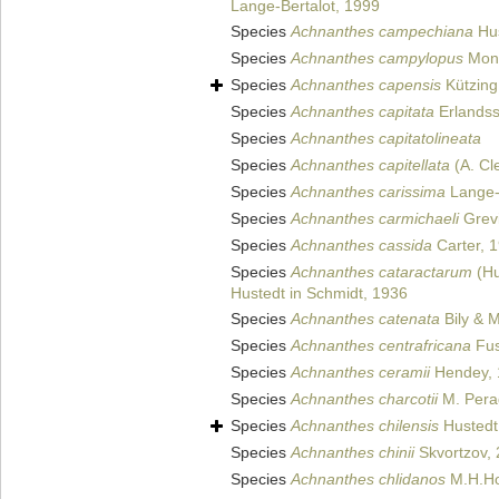
Lange-Bertalot, 1999
Species
Achnanthes campechiana
Hus
Species
Achnanthes campylopus
Mont
Species
Achnanthes capensis
Kützing
Species
Achnanthes capitata
Erlandss
Species
Achnanthes capitatolineata
Species
Achnanthes capitellata
(A. Cl
Species
Achnanthes carissima
Lange-
Species
Achnanthes carmichaeli
Grevi
Species
Achnanthes cassida
Carter, 
Species
Achnanthes cataractarum
(Hu
Hustedt in Schmidt, 1936
Species
Achnanthes catenata
Bily & 
Species
Achnanthes centrafricana
Fus
Species
Achnanthes ceramii
Hendey, 
Species
Achnanthes charcotii
M. Pera
Species
Achnanthes chilensis
Hustedt
Species
Achnanthes chinii
Skvortzov,
Species
Achnanthes chlidanos
M.H.Ho