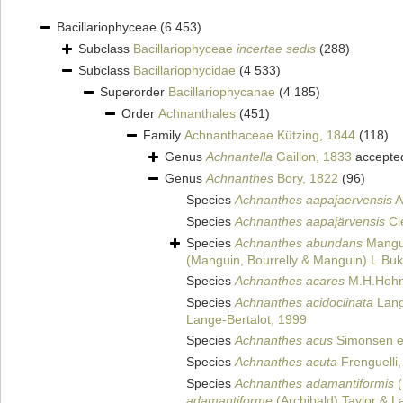
Bacillariophyceae
(6 453)
Subclass
Bacillariophyceae
incertae sedis
(288)
Subclass
Bacillariophycidae
(4 533)
Superorder
Bacillariophycanae
(4 185)
Order
Achnanthales
(451)
Family
Achnanthaceae Kützing, 1844
(118)
Genus
Achnantella
Gaillon, 1833
accepte
Genus
Achnanthes
Bory, 1822
(96)
Species
Achnanthes aapajaervensis
A
Species
Achnanthes aapajärvensis
Cl
Species
Achnanthes abundans
Mangui
(Manguin, Bourrelly & Manguin) L.Buk
Species
Achnanthes acares
M.H.Hohn
Species
Achnanthes acidoclinata
Lang
Lange-Bertalot, 1999
Species
Achnanthes acus
Simonsen ex
Species
Achnanthes acuta
Frenguelli
Species
Achnanthes adamantiformis
(
adamantiforme
(Archibald) Taylor & L