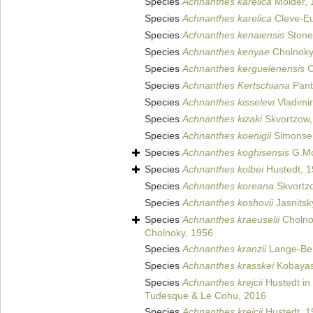
Species
Achnanthes karelica
Mölder, 
Species
Achnanthes karelica
Cleve-Eu
Species
Achnanthes kenaiensis
Stone
Species
Achnanthes kenyae
Cholnoky
Species
Achnanthes kerguelenensis
C
Species
Achnanthes Kertschiana
Pant
Species
Achnanthes kisselevi
Vladimi
Species
Achnanthes kizaki
Skvortzow,
Species
Achnanthes koenigii
Simonse
Species
Achnanthes koghisensis
G.Mos
Species
Achnanthes kolbei
Hustedt, 
Species
Achnanthes koreana
Skvortz
Species
Achnanthes koshovii
Jasnitsk
Species
Achnanthes kraeuselii
Cholno
Cholnoky, 1956
Species
Achnanthes kranzii
Lange-Ber
Species
Achnanthes krasskei
Kobayasi
Species
Achnanthes krejcii
Hustedt in 
Tudesque & Le Cohu, 2016
Species
Achnanthes krejcii
Hustedt, 1