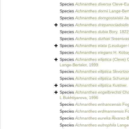
Species
Achnanthes diversa
Cleve-Eul
Species
Achnanthes dornii
Lange-Bert
Species
Achnanthes dorogostaiskii
Jas
Species
Achnanthes drepanocladoide
Species
Achnanthes dubia
Bory, 1822
Species
Achnanthes duthiei
Sreenivas
Species
Achnanthes elata
(Leuduger-
Species
Achnanthes elegans
H. Kobay
Species
Achnanthes elliptica
(Cleve) C
Lange-Bertalot, 1999
Species
Achnanthes elliptica
Skvortzo
Species
Achnanthes elliptica
Schuman
Species
Achnanthes elliptica
Kustner,
Species
Achnanthes engelbrechtii
Cho
L.Bukhtiyarova, 1996
Species
Achnanthes entrancensis
Fog
Species
Achnanthes erdmannensis
Fo
Species
Achnanthes eureka
Ãlvarez-
Species
Achnanthes eutrophila
Lange-