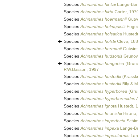
Species
Achnanthes hintzii
Lange-Bert
Species
Achnanthes hirta
Carter, 197
Species
Achnanthes hoermannii
Gutwi
Species
Achnanthes holmquistii
Foged
Species
Achnanthes holsatica
Hustedt
Species
Achnanthes holstii
Cleve, 18
Species
Achnanthes hormanii
Gutwins
Species
Achnanthes hudsonis
Grunow
Species
Achnanthes hungarica
(Gruno
P.W.Basson, 1997
Species
Achnanthes hustedtii
(Krassk
Species
Achnanthes hustedtii
Bily & 
Species
Achnanthes hyperborea
(Gru
Species
Achnanthes hyperboreoides
A
Species
Achnanthes ignota
Hustedt, 
Species
Achnanthes Imanishii
Hirano,
Species
Achnanthes imperfecta
Schim
Species
Achnanthes impexa
Lange-Be
Species
Achnanthes impexiformis
Lang