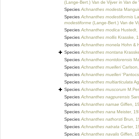
(Lange-Bert.) Van de Vijver in Van de V
Species
Achnanthes modesta
Mangui
Species
Achnanthes modestiformis
La
modestiforme
(Lange-Bert.) Van de Vij
Species
Achnanthes modica
Hustedt,
Species
Achnanthes mollis
Krasske, 
Species
Achnanthes monela
Hohn & H
Species
Achnanthes montana
Krasske
Species
Achnanthes montdorensis
Ma
Species
Achnanthes muelleri
Carlson,
Species
Achnanthes muelleri
‘Pantocs
Species
Achnanthes multiarticulata
Ag
Species
Achnanthes muscorum
M.Per
Species
Achnanthes nagpurensis
Saro
Species
Achnanthes namae
Giffen, 1
Species
Achnanthes nana
Meister, 1
Species
Achnanthes nathorsti
Brun, 1
Species
Achnanthes natrata
Carter, 1
Species
Achnanthes navalis
Giffen, 1