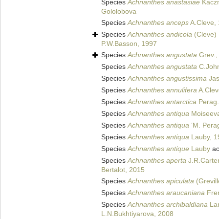
Species
Achnanthes anastasiae
Kaczm
Gololobova
Species
Achnanthes anceps
A.Cleve,
Species
Achnanthes andicola
(Cleve) 
P.W.Basson, 1997
Species
Achnanthes angustata
Grev.,
Species
Achnanthes angustata
C.John
Species
Achnanthes angustissima
Jas
Species
Achnanthes annulifera
A.Clev
Species
Achnanthes antarctica
Perag.
Species
Achnanthes antiqua
Moiseeva
Species
Achnanthes antiqua
‘M. Perag
Species
Achnanthes antiqua
Lauby, 1
Species
Achnanthes antique
Lauby
ac
Species
Achnanthes aperta
J.R.Carte
Bertalot, 2015
Species
Achnanthes apiculata
(Grevill
Species
Achnanthes araucaniana
Fren
Species
Achnanthes archibaldiana
Lan
L.N.Bukhtiyarova, 2008