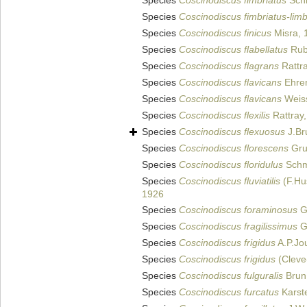
Species
Coscinodiscus fimbriatus
Schm
Species
Coscinodiscus fimbriatus-lim
Species
Coscinodiscus finicus
Misra, 
Species
Coscinodiscus flabellatus
Rub
Species
Coscinodiscus flagrans
Rattr
Species
Coscinodiscus flavicans
Ehren
Species
Coscinodiscus flavicans
Weis
Species
Coscinodiscus flexilis
Rattray
Species
Coscinodiscus flexuosus
J.Br
Species
Coscinodiscus florescens
Gru
Species
Coscinodiscus floridulus
Schmi
Species
Coscinodiscus fluviatilis
(F.Hu
1926
Species
Coscinodiscus foraminosus
Gr
Species
Coscinodiscus fragilissimus
G
Species
Coscinodiscus frigidus
A.P.Jo
Species
Coscinodiscus frigidus
(Cleve
Species
Coscinodiscus fulguralis
Brun
Species
Coscinodiscus furcatus
Karst