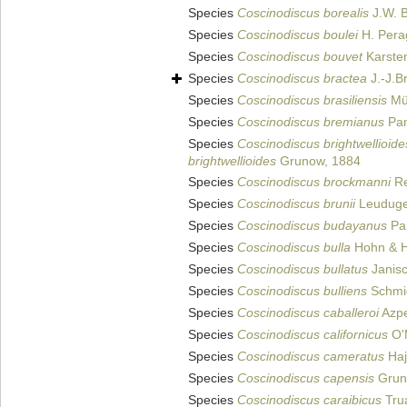
Species
Coscinodiscus borealis
J.W. B
Species
Coscinodiscus boulei
H. Perag
Species
Coscinodiscus bouvet
Karste
Species
Coscinodiscus bractea
J.-J.B
Species
Coscinodiscus brasiliensis
Mül
Species
Coscinodiscus bremianus
Pan
Species
Coscinodiscus brightwellioide
brightwellioides
Grunow, 1884
Species
Coscinodiscus brockmanni
Re
Species
Coscinodiscus brunii
Leuduge
Species
Coscinodiscus budayanus
Pan
Species
Coscinodiscus bulla
Hohn & H
Species
Coscinodiscus bullatus
Janisc
Species
Coscinodiscus bulliens
Schmid
Species
Coscinodiscus caballeroi
Azpe
Species
Coscinodiscus californicus
O'
Species
Coscinodiscus cameratus
Haj
Species
Coscinodiscus capensis
Grun
Species
Coscinodiscus caraibicus
Trua