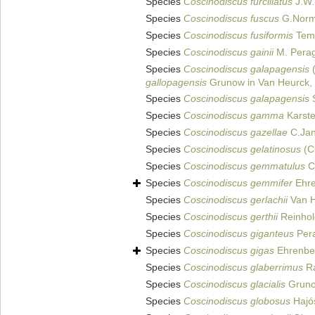
Species
Coscinodiscus furcillatus
J.W.
Species
Coscinodiscus fuscus
G.Norm
Species
Coscinodiscus fusiformis
Temp
Species
Coscinodiscus gainii
M. Perag
Species
Coscinodiscus galapagensis
(
gallopagensis
Grunow in Van Heurck,
Species
Coscinodiscus galapagensis
S
Species
Coscinodiscus gamma
Karste
Species
Coscinodiscus gazellae
C.Jan
Species
Coscinodiscus gelatinosus
(C
Species
Coscinodiscus gemmatulus
C
Species
Coscinodiscus gemmifer
Ehre
Species
Coscinodiscus gerlachii
Van H
Species
Coscinodiscus gerthii
Reinhol
Species
Coscinodiscus giganteus
Pera
Species
Coscinodiscus gigas
Ehrenbe
Species
Coscinodiscus glaberrimus
Ra
Species
Coscinodiscus glacialis
Gruno
Species
Coscinodiscus globosus
Hajó