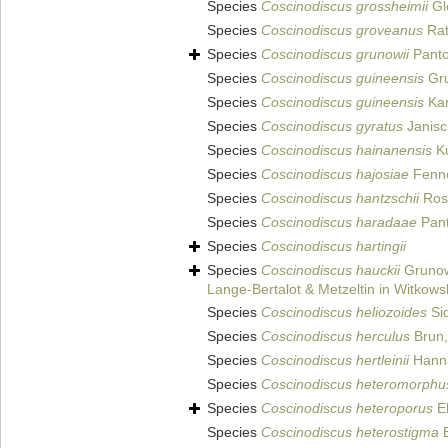
Species
Coscinodiscus grossheimii
Gl
Species
Coscinodiscus groveanus
Rat
Species
Coscinodiscus grunowii
Panto
Species
Coscinodiscus guineensis
Gru
Species
Coscinodiscus guineensis
Kar
Species
Coscinodiscus gyratus
Janisc
Species
Coscinodiscus hainanensis
Ku
Species
Coscinodiscus hajosiae
Fenne
Species
Coscinodiscus hantzschii
Ros
Species
Coscinodiscus haradaae
Pant
Species
Coscinodiscus hartingii
Species
Coscinodiscus hauckii
Grunow
Lange-Bertalot & Metzeltin in Witkows
Species
Coscinodiscus heliozoides
Sid
Species
Coscinodiscus herculus
Brun,
Species
Coscinodiscus hertleinii
Hanna
Species
Coscinodiscus heteromorphu
Species
Coscinodiscus heteroporus
Eh
Species
Coscinodiscus heterostigma
E