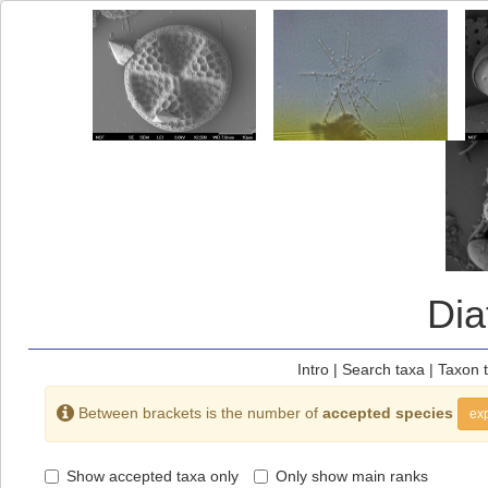
Di
Intro
|
Search taxa
|
Taxon 
Between brackets is the number of
accepted species
exp
Show accepted taxa only
Only show main ranks