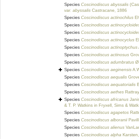
Species
Coscinodiscus abyssalis
(Cas
var. abyssalis
Castracane, 1886
Species
Coscinodiscus actinochilus
Eh
Species
Coscinodiscus actinocycloide
Species
Coscinodiscus actinocycloide
Species
Coscinodiscus actinocyclus
Eh
Species
Coscinodiscus actinoptychus
Species
Coscinodiscus actinosus
Grov
Species
Coscinodiscus adumbratus
Øs
Species
Coscinodiscus aeginensis
A.W
Species
Coscinodiscus aequalis
Grove 
Species
Coscinodiscus aequatorialis
B
Species
Coscinodiscus aethes
Rattray
Species
Coscinodiscus africanus
Jani
& T. P. Watkins in Fryxell, Sims & Wat
Species
Coscinodiscus agapetos
Ratt
Species
Coscinodiscus alboranii
Pavil
Species
Coscinodiscus alienus
VanLan
Species
Coscinodiscus alpha
Karsten