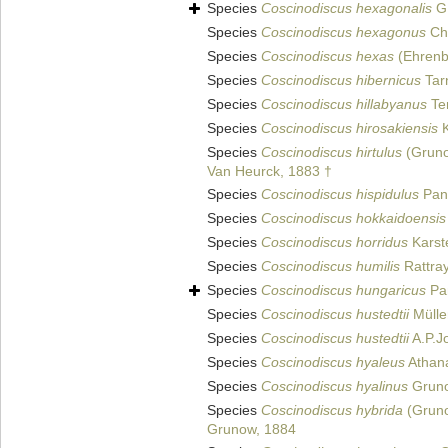
Species
Coscinodiscus hexagonalis
G.
Species
Coscinodiscus hexagonus
Che
Species
Coscinodiscus hexas
(Ehrenbe
Species
Coscinodiscus hibernicus
Tar
Species
Coscinodiscus hillabyanus
Tem
Species
Coscinodiscus hirosakiensis
K
Species
Coscinodiscus hirtulus
(Gruno
Van Heurck, 1883 †
Species
Coscinodiscus hispidulus
Pan
Species
Coscinodiscus hokkaidoensis
Species
Coscinodiscus horridus
Karst
Species
Coscinodiscus humilis
Rattray
Species
Coscinodiscus hungaricus
Pa
Species
Coscinodiscus hustedtii
Mülle
Species
Coscinodiscus hustedtii
A.P.J
Species
Coscinodiscus hyaleus
Athan
Species
Coscinodiscus hyalinus
Gruno
Species
Coscinodiscus hybrida
(Grun
Grunow, 1884