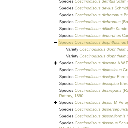
Species
Coscinodiscus detritus
Schmid
Species
Coscinodiscus devius
Schmidt
Species
Coscinodiscus dichotomus
Br
Species
Coscinodiscus dichromus
(Bru
Species
Coscinodiscus difficilis
Karste
Species
Coscinodiscus dimorphus
Cas
Species
Coscinodiscus diophthalmus
F
Variety
Coscinodiscus diophthalmu
Variety
Coscinodiscus diophthalm
Species
Coscinodiscus diorama
A.W.F
Species
Coscinodiscus diplostictus
Gru
Species
Coscinodiscus disciger
Ehren
Species
Coscinodiscus discoplea
Ehre
Species
Coscinodiscus discrepans
(Ra
Rattray, 1890
Species
Coscinodiscus dispar
M.Perag
Species
Coscinodiscus dispersepunct
Species
Coscinodiscus dissoniformis
N
Species
Coscinodiscus dissonus
Schul