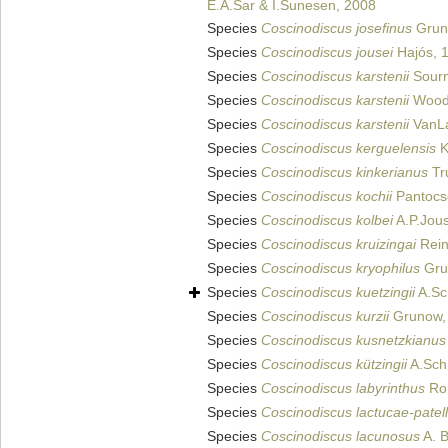
E.A.Sar & I.Sunesen, 2008
Species
Coscinodiscus josefinus
Grun
Species
Coscinodiscus jousei
Hajós, 
Species
Coscinodiscus karstenii
Sourn
Species
Coscinodiscus karstenii
Wood
Species
Coscinodiscus karstenii
VanLa
Species
Coscinodiscus kerguelensis
K
Species
Coscinodiscus kinkerianus
Tr
Species
Coscinodiscus kochii
Pantocs
Species
Coscinodiscus kolbei
A.P.Jou
Species
Coscinodiscus kruizingai
Rein
Species
Coscinodiscus kryophilus
Gru
Species
Coscinodiscus kuetzingii
A.Sc
Species
Coscinodiscus kurzii
Grunow,
Species
Coscinodiscus kusnetzkianus
Species
Coscinodiscus kützingii
A.Sch
Species
Coscinodiscus labyrinthus
Rop
Species
Coscinodiscus lactucae-patel
Species
Coscinodiscus lacunosus
A. B