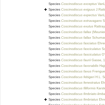
Species
Coscinodiscus exceptus
VanL
Species
Coscinodiscus exiguus
J.Ratt
Species
Coscinodiscus expectus
VanL
Species
Coscinodiscus extravagans
Sc
Species
Coscinodiscus exutus
Rattray
Species
Coscinodiscus fallax
(Meunier
Species
Coscinodiscus fallax
Schuman
Species
Coscinodiscus fasciatus
Ehre
Species
Coscinodiscus fasciculatus
Sc
Species
Coscinodiscus fasciculatus
O'
Species
Coscinodiscus faurii
Gasse, 
Species
Coscinodiscus favorabilis
Haj
Species
Coscinodiscus favus
Frenguel
Species
Coscinodiscus febigeri
H.L. S
Species
Coscinodiscus fenestratus
Eh
Species
Coscinodiscus filiformis
Karst
Species
Coscinodiscus fimbriato-limb
Species
Coscinodiscus fimbriatus
Ehre