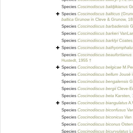
Species
Coscinodiscus baldjikianus
Gr
Species
Coscinodiscus balticus
(Gruno
baltica
Grunow in Cleve & Grunow, 1
Species
Coscinodiscus barbadensis
Gr
Species
Coscinodiscus barkeri
VanLan
Species
Coscinodiscus barklyi
Coates
Species
Coscinodiscus bathyomphalu
Species
Coscinodiscus beaufortianus
Hustedt, 1955 †
Species
Coscinodiscus belgicae
M.Per
Species
Coscinodiscus bellum
Jousé i
Species
Coscinodiscus bengalensis
Gr
Species
Coscinodiscus bergii
Cleve-Eu
Species
Coscinodiscus beta
Karsten,
Species
Coscinodiscus biangulatus
A.
Species
Coscinodiscus biconfusus
Van
Species
Coscinodiscus biconicus
Van 
Species
Coscinodiscus biconus
Ostenf
Species
Coscinodiscus bicurvulatus
Lo