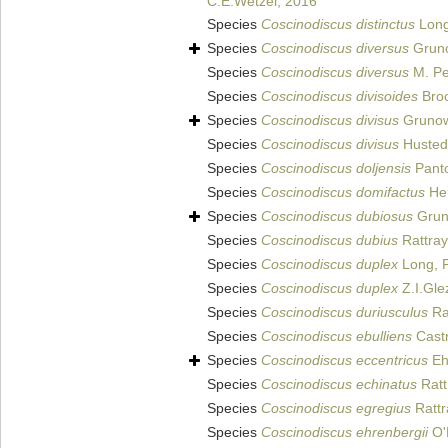
C.E.Wetzel, 2016
Species
Coscinodiscus distinctus
Long
Species
Coscinodiscus diversus
Grun
Species
Coscinodiscus diversus
M. Pe
Species
Coscinodiscus divisoides
Bro
Species
Coscinodiscus divisus
Grunow
Species
Coscinodiscus divisus
Husted
Species
Coscinodiscus doljensis
Panto
Species
Coscinodiscus domifactus
Hen
Species
Coscinodiscus dubiosus
Gru
Species
Coscinodiscus dubius
Rattray
Species
Coscinodiscus duplex
Long, F
Species
Coscinodiscus duplex
Z.I.Gle
Species
Coscinodiscus duriusculus
Ra
Species
Coscinodiscus ebulliens
Cast
Species
Coscinodiscus eccentricus
Eh
Species
Coscinodiscus echinatus
Ratt
Species
Coscinodiscus egregius
Rattr
Species
Coscinodiscus ehrenbergii
O'