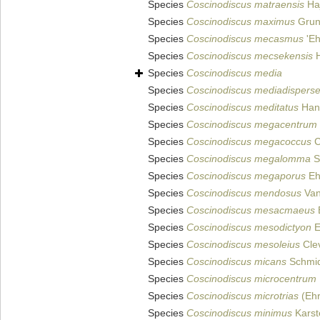
Species
Coscinodiscus matraensis
Haj
Species
Coscinodiscus maximus
Gru
Species
Coscinodiscus mecasmus
'Eh
Species
Coscinodiscus mecsekensis
H
Species
Coscinodiscus media
Species
Coscinodiscus mediadispers
Species
Coscinodiscus meditatus
Han
Species
Coscinodiscus megacentrum
Species
Coscinodiscus megacoccus
C
Species
Coscinodiscus megalomma
Sc
Species
Coscinodiscus megaporus
Eh
Species
Coscinodiscus mendosus
Van
Species
Coscinodiscus mesacmaeus
Species
Coscinodiscus mesodictyon
E
Species
Coscinodiscus mesoleius
Cle
Species
Coscinodiscus micans
Schmidt
Species
Coscinodiscus microcentrum
Species
Coscinodiscus microtrias
(Ehr
Species
Coscinodiscus minimus
Karst