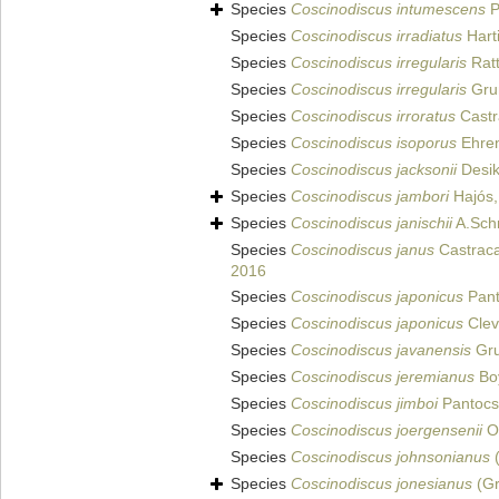
Species
Coscinodiscus intumescens
P
Species
Coscinodiscus irradiatus
Hart
Species
Coscinodiscus irregularis
Ratt
Species
Coscinodiscus irregularis
Gru
Species
Coscinodiscus irroratus
Castr
Species
Coscinodiscus isoporus
Ehren
Species
Coscinodiscus jacksonii
Desik
Species
Coscinodiscus jambori
Hajós,
Species
Coscinodiscus janischii
A.Sch
Species
Coscinodiscus janus
Castrac
2016
Species
Coscinodiscus japonicus
Pant
Species
Coscinodiscus japonicus
Clev
Species
Coscinodiscus javanensis
Gru
Species
Coscinodiscus jeremianus
Boy
Species
Coscinodiscus jimboi
Pantocs
Species
Coscinodiscus joergensenii
Os
Species
Coscinodiscus johnsonianus
(
Species
Coscinodiscus jonesianus
(Gr