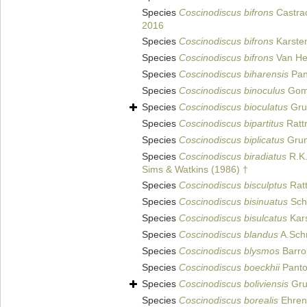
Species
Coscinodiscus bifrons
Castra
2016
Species
Coscinodiscus bifrons
Karste
Species
Coscinodiscus bifrons
Van He
Species
Coscinodiscus biharensis
Pan
Species
Coscinodiscus binoculus
Gom
Species
Coscinodiscus bioculatus
Gru
Species
Coscinodiscus bipartitus
Ratt
Species
Coscinodiscus biplicatus
Grun
Species
Coscinodiscus biradiatus
R.K.
Sims & Watkins (1986) †
Species
Coscinodiscus bisculptus
Ratt
Species
Coscinodiscus bisinuatus
Schm
Species
Coscinodiscus bisulcatus
Kars
Species
Coscinodiscus blandus
A.Sch
Species
Coscinodiscus blysmos
Barro
Species
Coscinodiscus boeckhii
Panto
Species
Coscinodiscus boliviensis
Gru
Species
Coscinodiscus borealis
Ehren