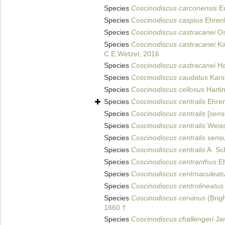
Species
Coscinodiscus carconensis
Eu
Species
Coscinodiscus caspius
Ehren
Species
Coscinodiscus castracanei
Os
Species
Coscinodiscus castracanei
Ka
C.E.Wetzel, 2016
Species
Coscinodiscus castracanei
Ha
Species
Coscinodiscus caudatus
Kars
Species
Coscinodiscus cellosus
Harti
Species
Coscinodiscus centralis
Ehren
Species
Coscinodiscus centralis
[sensu
Species
Coscinodiscus centralis
Weiss
Species
Coscinodiscus centralis
sensu
Species
Coscinodiscus centralis
A. Sc
Species
Coscinodiscus centranthus
Eh
Species
Coscinodiscus centroaculeat
Species
Coscinodiscus centrolineatus
Species
Coscinodiscus cervinus
(Brigh
1860 †
Species
Coscinodiscus challengeri
Jan