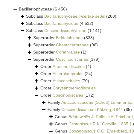
Bacillariophyceae
(6 450)
Subclass
Bacillariophyceae
incertae sedis
(288)
Subclass
Bacillariophycidae
(4 532)
Subclass
Coscinodiscophycidae
(1 141)
Superorder
Biddulphianae
(338)
Superorder
Chaetocerotanae
(96)
Superorder
Corethranae
(1)
Superorder
Coscinodiscanae
(379)
Order
Arachnoidiscales
(4)
Order
Asterolamprales
(24)
Order
Aulacoseirales
(70)
Order
Chrysanthemodiscales
Order
Coscinodiscales
(172)
Family
Aulacodiscaceae (Schütt) Lemmerma
Family
Coscinodiscaceae Kützing, 1844
(85)
Genus
Brightwellia
J. Ralfs in A. Pritchard
Genus
Cestodiscus
R.K. Greville, 1865 †
Genus
Coscinodiscus
C.G. Ehrenberg, 1