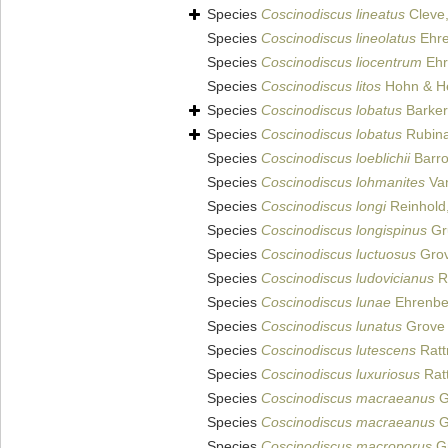
Species
Coscinodiscus lineatus
Cleve
Species
Coscinodiscus lineolatus
Ehre
Species
Coscinodiscus liocentrum
Ehr
Species
Coscinodiscus litos
Hohn & He
Species
Coscinodiscus lobatus
Barker
Species
Coscinodiscus lobatus
Rubina
Species
Coscinodiscus loeblichii
Barro
Species
Coscinodiscus lohmanites
Va
Species
Coscinodiscus longi
Reinhold
Species
Coscinodiscus longispinus
Gru
Species
Coscinodiscus luctuosus
Grov
Species
Coscinodiscus ludovicianus
Ra
Species
Coscinodiscus lunae
Ehrenbe
Species
Coscinodiscus lunatus
Grove 
Species
Coscinodiscus lutescens
Ratt
Species
Coscinodiscus luxuriosus
Ratt
Species
Coscinodiscus macraeanus
G
Species
Coscinodiscus macraeanus
G
Species
Coscinodiscus macroporus
Gr