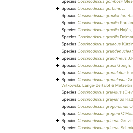
Species
Coscinodiscus gombosii
Glese
Species
Coscinodiscus gorbunovii
Species
Coscinodiscus gracilentus
Rat
Species
Coscinodiscus gracilis
Karste
Species
Coscinodiscus gracilis
Hajós,
Species
Coscinodiscus gracilis
Dolmato
Species
Coscinodiscus graecus
Kützi
Species
Coscinodiscus grandenuclea
Species
Coscinodiscus grandineus
J.R
Species
Coscinodiscus granii
Gough, 
Species
Coscinodiscus granulatus
Ehr
Species
Coscinodiscus granulosus
Gr
Witkowski, Lange-Bertalot & Metzeltin
Species
Coscinodiscus gravidus
(Clev
Species
Coscinodiscus grayianus
Ratt
Species
Coscinodiscus gregorianus
O'
Species
Coscinodiscus gregorii
O'Mea
Species
Coscinodiscus griseus
Grevill
Species
Coscinodiscus griseus
Schmidt