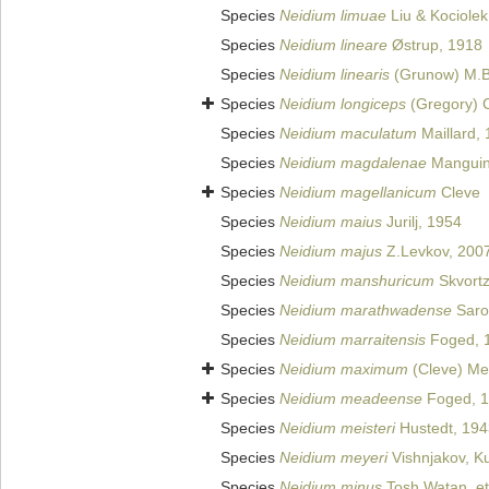
Species
Neidium limuae
Liu & Kociolek
Species
Neidium lineare
Østrup, 1918
Species
Neidium linearis
(Grunow) M.
Species
Neidium longiceps
(Gregory) C
Species
Neidium maculatum
Maillard,
Species
Neidium magdalenae
Manguin 
Species
Neidium magellanicum
Cleve
Species
Neidium maius
Jurilj, 1954
Species
Neidium majus
Z.Levkov, 200
Species
Neidium manshuricum
Skvort
Species
Neidium marathwadense
Saro
Species
Neidium marraitensis
Foged, 
Species
Neidium maximum
(Cleve) Mei
Species
Neidium meadeense
Foged, 
Species
Neidium meisteri
Hustedt, 194
Species
Neidium meyeri
Vishnjakov, Ku
Species
Neidium minus
Tosh.Watan. et 