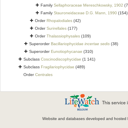
Family
Sellaphoraceae Mereschkowsky, 1902
(7
Family
Stauroneidaceae D.G. Mann, 1990
(154)
Order
Rhopalodiales
(42)
Order
Surirellales
(177)
Order
Thalassiophysales
(109)
Superorder
Bacillariophycidae
incertae sedis
(38)
Superorder
Eunotiophycanae
(310)
Subclass
Coscinodiscophycidae
(1 141)
Subclass
Fragilariophycidae
(489)
Order
Centrales
This service
Website and databases developed and hosted