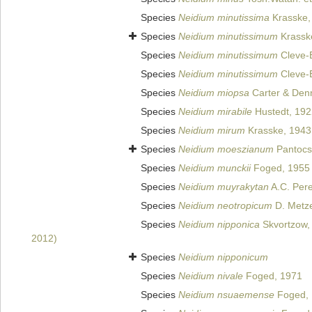
Species
Neidium minutissima
Krasske,
Species
Neidium minutissimum
Krassk
Species
Neidium minutissimum
Cleve-E
Species
Neidium minutissimum
Cleve-E
Species
Neidium miopsa
Carter & Den
Species
Neidium mirabile
Hustedt, 192
Species
Neidium mirum
Krasske, 1943
Species
Neidium moeszianum
Pantocs
Species
Neidium munckii
Foged, 1955
Species
Neidium muyrakytan
A.C. Pere
Species
Neidium neotropicum
D. Metze
Species
Neidium nipponica
Skvortzow,
2012)
Species
Neidium nipponicum
Species
Neidium nivale
Foged, 1971
Species
Neidium nsuaemense
Foged,