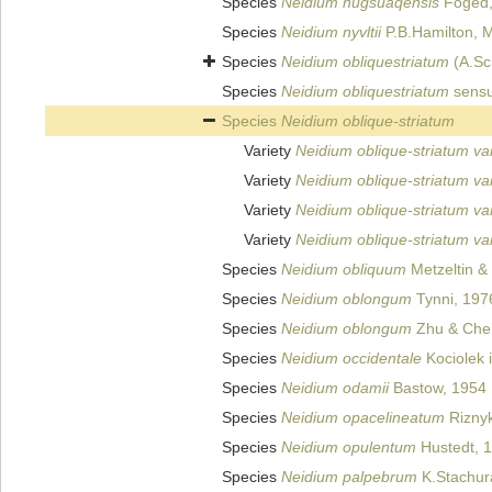
Species
Neidium nugsuaqensis
Foged,
Species
Neidium nyvltii
P.B.Hamilton, M
Species
Neidium obliquestriatum
(A.Sc
Species
Neidium obliquestriatum
sensu
Species
Neidium oblique-striatum
Variety
Neidium oblique-striatum va
Variety
Neidium oblique-striatum va
Variety
Neidium oblique-striatum va
Variety
Neidium oblique-striatum var.
Species
Neidium obliquum
Metzeltin &
Species
Neidium oblongum
Tynni, 197
Species
Neidium oblongum
Zhu & Che
Species
Neidium occidentale
Kociolek i
Species
Neidium odamii
Bastow, 1954
Species
Neidium opacelineatum
Riznyk
Species
Neidium opulentum
Hustedt, 
Species
Neidium palpebrum
K.Stachura