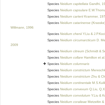
Species
Neidium capitellata
Gandhi, 1
Species
Neidium capsulare
E.W.Thomas
Species
Neidium carterii
Krammer, 19
Species
Neidium catarinense
(Krasske)
Willmann, 1996
Species
Neidium chenii
Y.Liu & J.P.Koc
Species
Neidium circumarcticum
D. Met
2009
Species
Neidium citreum
(Schmidt & Sc
Species
Neidium collare
Hamilton et al
Species
Neidium columnaris
Species
Neidium constrictum
Mereschk
Species
Neidium constrictum
Zhu & Ch
Species
Neidium continentale
M.S.Kulik
Species
Neidium convexum
Q.Liu, Q.X.
Species
Neidium convolutum
Y.Liu & K
Species
Neidium coralieae
Metzeltin &