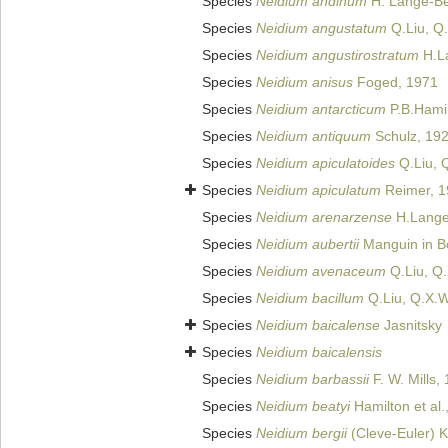
Species
Neidium andinum
H. Lange-Ber
Species
Neidium angustatum
Q.Liu, Q.
Species
Neidium angustirostratum
H.La
Species
Neidium anisus
Foged, 1971
Species
Neidium antarcticum
P.B.Hamil
Species
Neidium antiquum
Schulz, 192
Species
Neidium apiculatoides
Q.Liu, Q
Species
Neidium apiculatum
Reimer, 1
Species
Neidium arenarzense
H.Lange-
Species
Neidium aubertii
Manguin in Bo
Species
Neidium avenaceum
Q.Liu, Q.
Species
Neidium bacillum
Q.Liu, Q.X.Wa
Species
Neidium baicalense
Jasnitsky
Species
Neidium baicalensis
Species
Neidium barbassii
F. W. Mills,
Species
Neidium beatyi
Hamilton et al.
Species
Neidium bergii
(Cleve-Euler) 