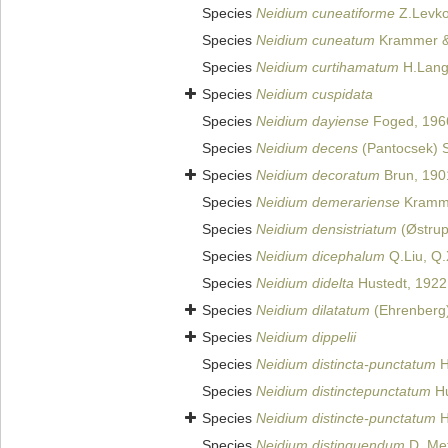
Species
Neidium cuneatiforme
Z.Levko
Species
Neidium cuneatum
Krammer & M
Species
Neidium curtihamatum
H.Lange
Species
Neidium cuspidata
Species
Neidium dayiense
Foged, 196
Species
Neidium decens
(Pantocsek) 
Species
Neidium decoratum
Brun, 190
Species
Neidium demerariense
Krammer
Species
Neidium densistriatum
(Østrup
Species
Neidium dicephalum
Q.Liu, Q.
Species
Neidium didelta
Hustedt, 1922
Species
Neidium dilatatum
(Ehrenberg)
Species
Neidium dippelii
Species
Neidium distincta-punctatum
H
Species
Neidium distinctepunctatum
Hu
Species
Neidium distincte-punctatum
H
Species
Neidium distinguendum
D. Met