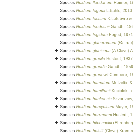
Species
Neidium floridanum
Reimer, 1
Species
Neidium fogedii
L.Bahls, 2013
Species
Neidium fossum
K.Lefebvre & 
Species
Neidium friedrichii
Gandhi, 19
Species
Neidium frigidum
Foged, 1971
Species
Neidium glaberrimum
(Østrup)
Species
Neidium globiceps
(A.Cleve) A
Species
Neidium gracile
Hustedt, 1937
Species
Neidium grandis
Gandhi, 195
Species
Neidium grunowii
Compère, 1
Species
Neidium hamatum
Metzeltin &
Species
Neidium hamiltonii
Kociolek in 
Species
Neidium hankensis
Skvortzow,
Species
Neidium hercynicum
Mayer, 1
Species
Neidium herrmanni
Hustedt, 
Species
Neidium hitchcockii
(Ehrenberg
Species
Neidium holstii
(Cleve) Kramme