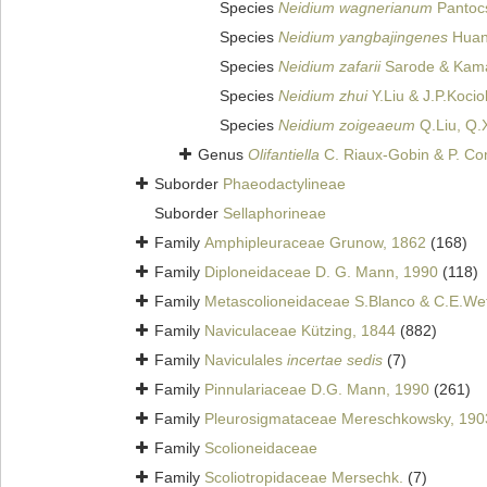
Species
Neidium wagnerianum
Pantocs
Species
Neidium yangbajingenes
Huan
Species
Neidium zafarii
Sarode & Kama
Species
Neidium zhui
Y.Liu & J.P.Kocio
Species
Neidium zoigeaeum
Q.Liu, Q.X
Genus
Olifantiella
C. Riaux-Gobin & P. C
Suborder
Phaeodactylineae
Suborder
Sellaphorineae
Family
Amphipleuraceae Grunow, 1862
(168)
Family
Diploneidaceae D. G. Mann, 1990
(118)
Family
Metascolioneidaceae S.Blanco & C.E.Wet
Family
Naviculaceae Kützing, 1844
(882)
Family
Naviculales
incertae sedis
(7)
Family
Pinnulariaceae D.G. Mann, 1990
(261)
Family
Pleurosigmataceae Mereschkowsky, 190
Family
Scolioneidaceae
Family
Scoliotropidaceae Mersechk.
(7)