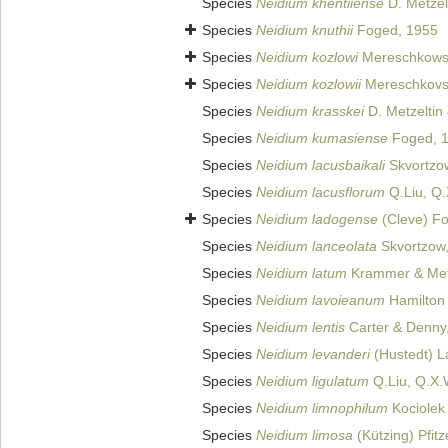
Species
Neidium khentiiense
D. Metzel
Species
Neidium knuthii
Foged, 1955
Species
Neidium kozlowi
Mereschkows
Species
Neidium kozlowii
Mereschkovs
Species
Neidium krasskei
D. Metzeltin
Species
Neidium kumasiense
Foged, 
Species
Neidium lacusbaikali
Skvortzo
Species
Neidium lacusflorum
Q.Liu, Q.
Species
Neidium ladogense
(Cleve) F
Species
Neidium lanceolata
Skvortzow
Species
Neidium latum
Krammer & Metze
Species
Neidium lavoieanum
Hamilton 
Species
Neidium lentis
Carter & Denny
Species
Neidium levanderi
(Hustedt) L
Species
Neidium ligulatum
Q.Liu, Q.X.W
Species
Neidium limnophilum
Kociolek 
Species
Neidium limosa
(Kützing) Pfitz