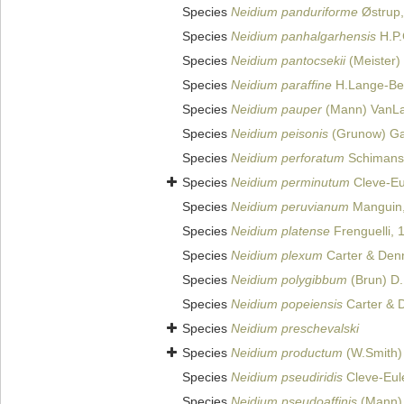
Species
Neidium panduriforme
Østrup,
Species
Neidium panhalgarhensis
H.P.
Species
Neidium pantocsekii
(Meister) 
Species
Neidium paraffine
H.Lange-Bert
Species
Neidium pauper
(Mann) VanLa
Species
Neidium peisonis
(Grunow) Gal
Species
Neidium perforatum
Schimansk
Species
Neidium perminutum
Cleve-Eu
Species
Neidium peruvianum
Manguin,
Species
Neidium platense
Frenguelli, 
Species
Neidium plexum
Carter & Den
Species
Neidium polygibbum
(Brun) D.
Species
Neidium popeiensis
Carter & 
Species
Neidium preschevalski
Species
Neidium productum
(W.Smith)
Species
Neidium pseudiridis
Cleve-Eul
Species
Neidium pseudoaffinis
(Mann)