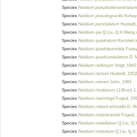
Species
Neidium pseudodensestriatu
Species
Neidium pseudogracilis
Kobaya
Species
Neidium punctulatum
Hustedt,
Species
Neidium qia
Q.Liu, Q.X.Wang & 
Species
Neidium quadratum
Kociolek i
Species
Neidium quadripunctata
Fusey
Species
Neidium quadriundulatum
D. M
Species
Neidium radiosum
Voigt, 1942
Species
Neidium rectum
Hustedt, 192
Species
Neidium reimeri
John, 1981
Species
Neidium rhodanum
(J.Brun) J
Species
Neidium roenningii
Foged, 19
Species
Neidium roland-schmidtii
D. Me
Species
Neidium rosenkrantzii
Foged, 
Species
Neidium rostellatum
Q.Liu, Q.X
Species
Neidium rostratum
Q.Liu, Q.X.