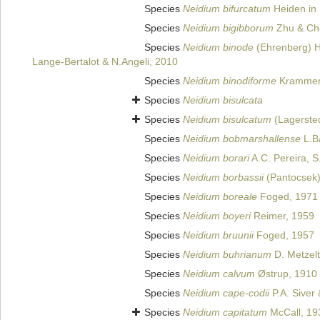
Species
Neidium bifurcatum
Heiden in 
Species
Neidium bigibborum
Zhu & Ch
Species
Neidium binode
(Ehrenberg) H
Lange-Bertalot & N.Angeli, 2010
Species
Neidium binodiforme
Krammer
Species
Neidium bisulcata
Species
Neidium bisulcatum
(Lagersted
Species
Neidium bobmarshallense
L.B
Species
Neidium borari
A.C. Pereira, S.
Species
Neidium borbassii
(Pantocsek) 
Species
Neidium boreale
Foged, 1971
Species
Neidium boyeri
Reimer, 1959
Species
Neidium bruunii
Foged, 1957
Species
Neidium buhrianum
D. Metzelt
Species
Neidium calvum
Østrup, 1910
Species
Neidium cape-codii
P.A. Siver 
Species
Neidium capitatum
McCall, 19