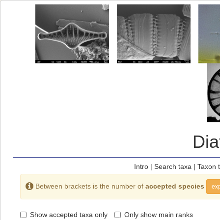
Di
Intro
|
Search taxa
|
Taxon 
Between brackets is the number of
accepted species
exp
Show accepted taxa only
Only show main ranks