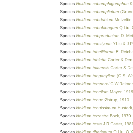
Species
Neidium subamphigomphus
Kr
Species
Neidium subampliatum
(Gruno
Species
Neidium subdubium
Metzeltin
Species
Neidium suboblongum
Q.Liu, 
Species
Neidium subproductum
D. Met
Species
Neidium suoxiyuae
Y.Liu & J.P
Species
Neidium tabelliforme
E. Reicha
Species
Neidium tabletta
Carter & Den
Species
Neidium taiaensis
Carter & De
Species
Neidium tanganyikae
(G.S. Wes
Species
Neidium temperei
C.W.Reimer
Species
Neidium tenellum
Mayer, 191
Species
Neidium tenue
Østrup, 1910
Species
Neidium tenuissimum
Hustedt
Species
Neidium terrestre
Bock, 1970
Species
Neidium testa
J.R.Carter, 198
Species
Neidium tibetianum
Q.Liu, Q.X