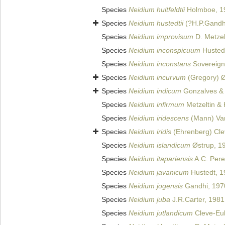
Species
Neidium huitfeldtii
Holmboe, 1
Species
Neidium hustedtii
(?H.P.Gandh
Species
Neidium improvisum
D. Metzel
Species
Neidium inconspicuum
Husted
Species
Neidium inconstans
Sovereign
Species
Neidium incurvum
(Gregory) Ø
Species
Neidium indicum
Gonzalves & 
Species
Neidium infirmum
Metzeltin & 
Species
Neidium iridescens
(Mann) Va
Species
Neidium iridis
(Ehrenberg) Cle
Species
Neidium islandicum
Østrup, 1
Species
Neidium itapariensis
A.C. Perei
Species
Neidium javanicum
Hustedt, 1
Species
Neidium jogensis
Gandhi, 197
Species
Neidium juba
J.R.Carter, 1981
Species
Neidium jutlandicum
Cleve-Eul