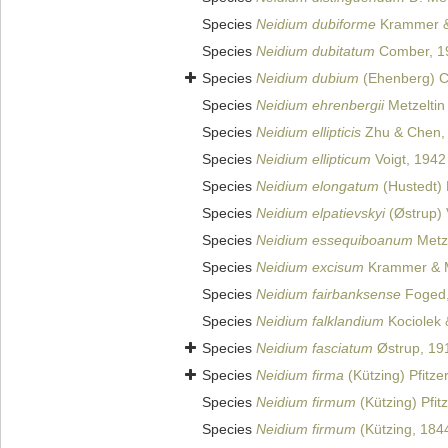
Species
Neidium dubiforme
Krammer & 
Species
Neidium dubitatum
Comber, 1
Species
Neidium dubium
(Ehenberg) C
Species
Neidium ehrenbergii
Metzeltin
Species
Neidium ellipticis
Zhu & Chen,
Species
Neidium ellipticum
Voigt, 1942
Species
Neidium elongatum
(Hustedt) 
Species
Neidium elpatievskyi
(Østrup) 
Species
Neidium essequiboanum
Metze
Species
Neidium excisum
Krammer & Me
Species
Neidium fairbanksense
Foged,
Species
Neidium falklandium
Kociolek 
Species
Neidium fasciatum
Østrup, 19
Species
Neidium firma
(Kützing) Pfitze
Species
Neidium firmum
(Kützing) Pfit
Species
Neidium firmum
(Kützing, 1844