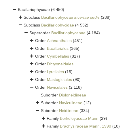
Bacillariophyceae
(6 450)
Subclass
Bacillariophyceae
incertae sedis
(288)
Subclass
Bacillariophycidae
(4 532)
Superorder
Bacillariophycanae
(4 184)
Order
Achnanthales
(451)
Order
Bacillariales
(365)
Order
Cymbellales
(817)
Order
Dictyoneidales
Order
Lyrellales
(15)
Order
Mastogloiales
(90)
Order
Naviculales
(2 118)
Suborder
Diploneidineae
Suborder
Naviculineae
(12)
Suborder
Neidiineae
(334)
Family
Berkeleyaceae Mann
(29)
Family
Brachysiraceae Mann, 1990
(10)