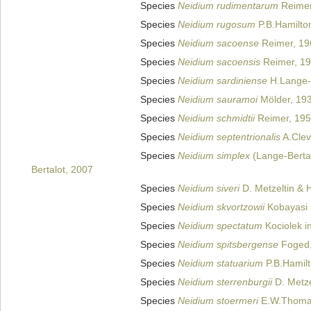
Species
Neidium rudimentarum
Reimer
Species
Neidium rugosum
P.B.Hamilto
Species
Neidium sacoense
Reimer, 19
Species
Neidium sacoensis
Reimer, 1
Species
Neidium sardiniense
H.Lange-Be
Species
Neidium sauramoi
Mölder, 19
Species
Neidium schmidtii
Reimer, 19
Species
Neidium septentrionalis
A.Clev
Species
Neidium simplex
(Lange-Bertal
Bertalot, 2007
Species
Neidium siveri
D. Metzeltin & 
Species
Neidium skvortzowii
Kobayasi 
Species
Neidium spectatum
Kociolek in
Species
Neidium spitsbergense
Foged,
Species
Neidium statuarium
P.B.Hamilt
Species
Neidium sterrenburgii
D. Metze
Species
Neidium stoermeri
E.W.Thomas