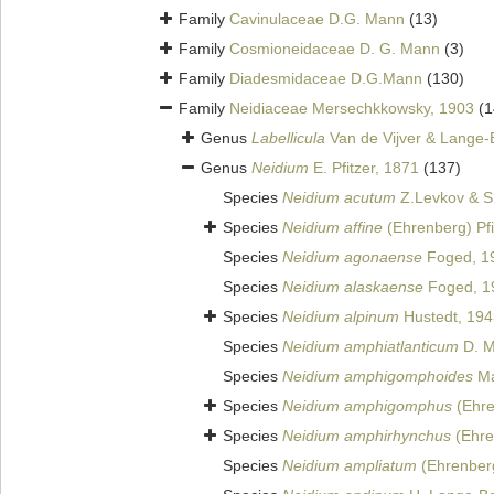
Family
Cavinulaceae D.G. Mann
(13)
Family
Cosmioneidaceae D. G. Mann
(3)
Family
Diadesmidaceae D.G.Mann
(130)
Family
Neidiaceae Mersechkkowsky, 1903
(1
Genus
Labellicula
Van de Vijver & Lange-B
Genus
Neidium
E. Pfitzer, 1871
(137)
Species
Neidium acutum
Z.Levkov & S.
Species
Neidium affine
(Ehrenberg) Pfi
Species
Neidium agonaense
Foged, 1
Species
Neidium alaskaense
Foged, 1
Species
Neidium alpinum
Hustedt, 194
Species
Neidium amphiatlanticum
D. M
Species
Neidium amphigomphoides
Ma
Species
Neidium amphigomphus
(Ehre
Species
Neidium amphirhynchus
(Ehre
Species
Neidium ampliatum
(Ehrenber