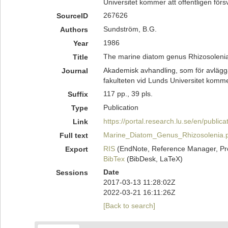
Universitet kommer att offentligen förs
267626
SourceID
Sundström, B.G.
Authors
1986
Year
The marine diatom genus Rhizosoleni
Title
Akademisk avhandling, som för avlägg
Journal
fakulteten vid Lunds Universitet kommer
117 pp., 39 pls.
Suffix
Publication
Type
https://portal.research.lu.se/en/publ
Link
Marine_Diatom_Genus_Rhizosolenia.
Full text
RIS
(EndNote, Reference Manager, Pr
Export
BibTex
(BibDesk, LaTeX)
Date
Sessions
2017-03-13 11:28:02Z
2022-03-21 16:11:26Z
[Back to search]