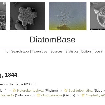
DiatomBase
Intro
|
Search taxa
|
Taxon tree
|
Sources
|
Statistics
|
Editors
|
Log in
, 1844
cies.org:taxname:629933)
dom)
Heterokontophyta
(Phylum)
Bacillariophytina
(Subph
rtae sedis
(Subclass)
Omphalopelta
(Genus)
Omphalopelt