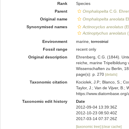
Rank
Species
Parent
Omphalopelta
C.G. Ehren
Original name
Omphalopelta areolata
Eh
Synonymised names
Actinocyclus areolatus
(Eh
Actinoptychus areolatus
(
Environment
marine,
terrestrial
Fossil range
recent only
Original description
Ehrenberg, C.G. (1844). Unt
reiche, marine Tripelbildun
Wissenschaften zu Berlin, 18
page(s): p. 270
[details]
Taxonomic citation
Kociolek, J.P.; Blanco, S.; Co
Taylor, J.; Van de Vijver, B.;
https://www.diatombase.org
Taxonomic edit history
Date
2012-09-04 13:39:36Z
2012-10-23 08:50:40Z
2017-03-14 07:37:26Z
[taxonomic tree]
[clear cache]