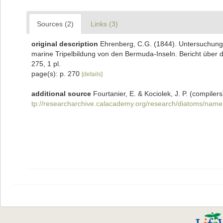
Sources (2)
Links (3)
original description
Ehrenberg, C.G. (1844). Untersuchung
marine Tripelbildung von den Bermuda-Inseln. Bericht über
275, 1 pl.
page(s): p. 270
[details]
additional source
Fourtanier, E. & Kociolek, J. P. (compil
tp://researcharchive.calacademy.org/research/diatoms/name