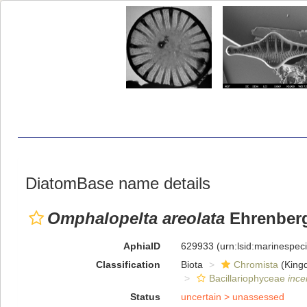
DiatomBase name details
Omphalopelta areolata
Ehrenberg
AphiaID
629933
(urn:lsid:marinespe
Classification
Biota
Chromista
(King
Bacillariophyceae
ince
Status
uncertain >
unassessed