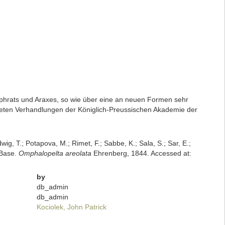
phrats und Araxes, so wie über eine an neuen Formen sehr
neten Verhandlungen der Königlich-Preussischen Akademie der
dwig, T.; Potapova, M.; Rimet, F.; Sabbe, K.; Sala, S.; Sar, E.;
mBase.
Omphalopelta areolata
Ehrenberg, 1844. Accessed at:
by
db_admin
db_admin
Kociolek, John Patrick