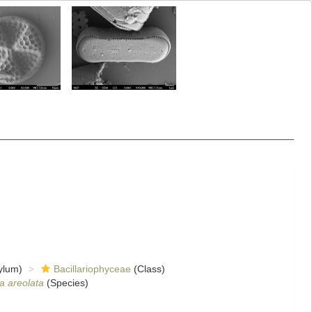
ylum)
Bacillariophyceae
(Class)
a areolata
(Species)