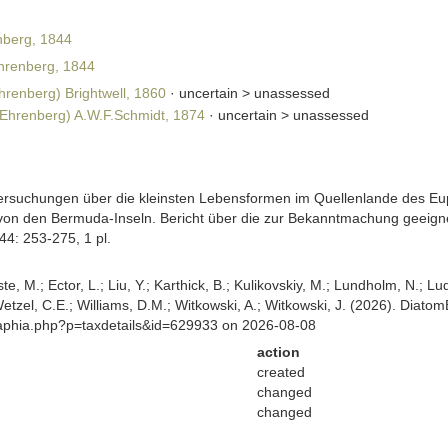
berg, 1844
renberg, 1844
renberg) Brightwell, 1860
· uncertain >
unassessed
Ehrenberg) A.W.F.Schmidt, 1874
· uncertain >
unassessed
ersuchungen über die kleinsten Lebensformen im Quellenlande des Eu
g von den Bermuda-Inseln. Bericht über die zur Bekanntmachung geeig
44: 253-275, 1 pl.
ste, M.; Ector, L.; Liu, Y.; Karthick, B.; Kulikovskiy, M.; Lundholm, N.; Lu
 Wetzel, C.E.; Williams, D.M.; Witkowski, A.; Witkowski, J. (2026). Diato
/aphia.php?p=taxdetails&id=629933 on 2026-08-08
action
created
changed
changed