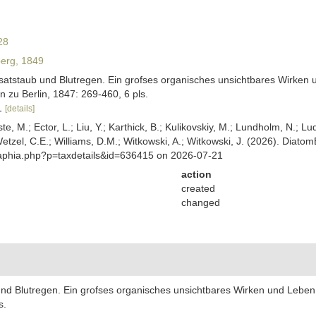
28
erg, 1849
satstaub und Blutregen. Ein grofses organisches unsichtbares Wirken
zu Berlin, 1847: 269-460, 6 pls.
61
[details]
ste, M.; Ector, L.; Liu, Y.; Karthick, B.; Kulikovskiy, M.; Lundholm, N.; Lu
 Wetzel, C.E.; Williams, D.M.; Witkowski, A.; Witkowski, J. (2026). Diato
/aphia.php?p=taxdetails&id=636415 on 2026-07-21
action
created
changed
und Blutregen. Ein grofses organisches unsichtbares Wirken und Leben
s.