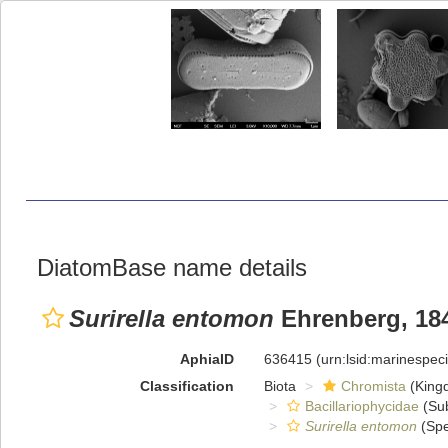
DiatomBase name details
Surirella entomon
Ehrenberg, 18
AphiaID
636415
(urn:lsid:marinespe
Classification
Biota
Chromista
(King
Bacillariophycidae
(Sub
Surirella entomon
(Spe