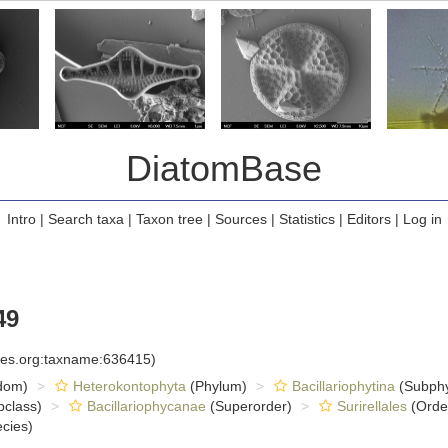
DiatomBase
Intro
|
Search taxa
|
Taxon tree
|
Sources
|
Statistics
|
Editors
|
Log in
49
cies.org:taxname:636415)
dom)
Heterokontophyta
(Phylum)
Bacillariophytina
(Subph
class)
Bacillariophycanae
(Superorder)
Surirellales
(Orde
cies)