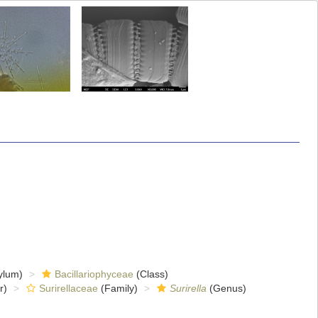
ylum)
Bacillariophyceae
(Class)
r)
Surirellaceae
(Family)
Surirella
(Genus)