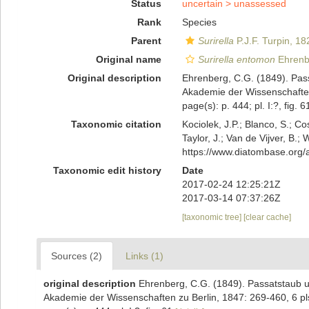
Status
uncertain >
unassessed
Rank
Species
Parent
Surirella
P.J.F. Turpin, 18
Original name
Surirella entomon
Ehrenb
Original description
Ehrenberg, C.G. (1849). Pas
Akademie der Wissenschaften 
page(s): p. 444; pl. I:?, fig. 
Taxonomic citation
Kociolek, J.P.; Blanco, S.; Co
Taylor, J.; Van de Vijver, B.;
https://www.diatombase.org
Taxonomic edit history
Date
2017-02-24 12:25:21Z
2017-03-14 07:37:26Z
[taxonomic tree]
[clear cache]
Sources (2)
Links (1)
original description
Ehrenberg, C.G. (1849). Passatstaub 
Akademie der Wissenschaften zu Berlin, 1847: 269-460, 6 pl