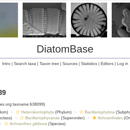
DiatomBase
Intro
|
Search taxa
|
Taxon tree
|
Sources
|
Statistics
|
Editors
|
Log in
39
cies.org:taxname:638099)
dom)
Heterokontophyta
(Phylum)
Bacillariophytina
(Subph
class)
Bacillariophycanae
(Superorder)
Achnanthales
(Or
Achnanthes gibbosa
(Species)