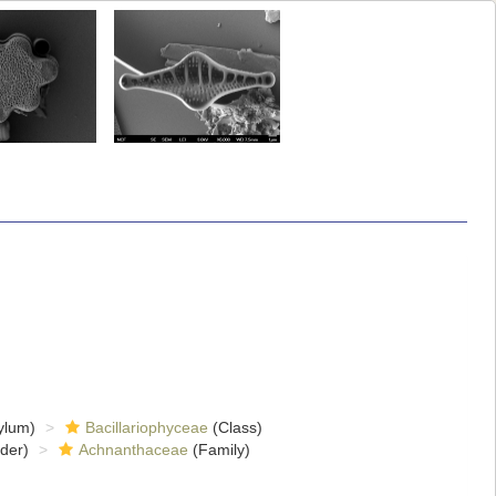
ylum)
Bacillariophyceae
(Class)
der)
Achnanthaceae
(Family)