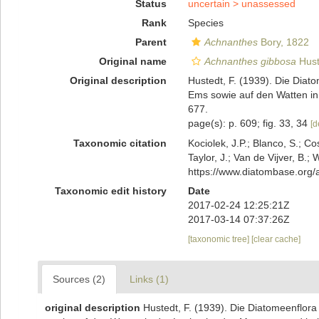
Status
uncertain >
unassessed
Rank
Species
Parent
Achnanthes
Bory, 1822
Original name
Achnanthes gibbosa
Hust
Original description
Hustedt, F. (1939). Die Diat
Ems sowie auf den Watten in
677.
page(s): p. 609; fig. 33, 34
[d
Taxonomic citation
Kociolek, J.P.; Blanco, S.; Co
Taylor, J.; Van de Vijver, B.;
https://www.diatombase.org
Taxonomic edit history
Date
2017-02-24 12:25:21Z
2017-03-14 07:37:26Z
[taxonomic tree]
[clear cache]
Sources (2)
Links (1)
original description
Hustedt, F. (1939). Die Diatomeenflor