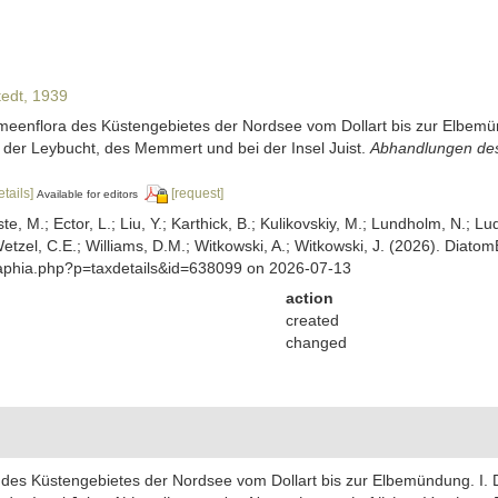
edt, 1939
omeenflora des Küstengebietes der Nordsee vom Dollart bis zur Elbemü
 der Leybucht, des Memmert und bei der Insel Juist.
Abhandlungen des
etails]
[request]
Available for editors
ste, M.; Ector, L.; Liu, Y.; Karthick, B.; Kulikovskiy, M.; Lundholm, N.; Lu
 Wetzel, C.E.; Williams, D.M.; Witkowski, A.; Witkowski, J. (2026). Diato
/aphia.php?p=taxdetails&id=638099 on 2026-07-13
action
created
changed
a des Küstengebietes der Nordsee vom Dollart bis zur Elbemündung. I.