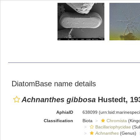
DiatomBase name details
Achnanthes gibbosa
Hustedt, 19
AphiaID
638099
(urn:lsid:marinespe
Classification
Biota
Chromista
(King
Bacillariophycidae
(Sub
Achnanthes
(Genus)