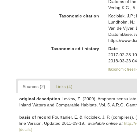
Diatoms of the
Verlag K.G., 5
Taxonomic citation
Kociolek, J.P.; 
Lundholm, N.; L
Van de Vijver, 
DiatomBase.
H
https://www.d
Taxonomic edit history
Date
2017-02-23 10
2018-03-23 04
[taxonomic tree]
Sources (2)
Links (4)
original description
Levkov, Z. (2009). Amphora sensu lato.
Inland Waters and Comparable Habitats. Vol. 5. A.R.G. Gantn
basis of record
Fourtanier, E. & Kociolek, J. P. (compilers
line Version. Updated 2011-09-19.
,
available online at
http:/
[details]