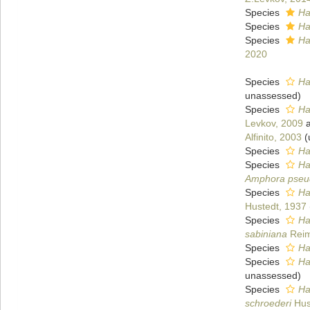
Species
Ha
Species
Ha
Species
Ha
2020
Species
Ha
unassessed
)
Species
Ha
Levkov, 2009
a
Alfinito, 2003
(
Species
Ha
Species
Ha
Amphora pse
Species
Ha
Hustedt, 1937
Species
Ha
sabiniana
Reim
Species
Ha
Species
Ha
unassessed
)
Species
Ha
schroederi
Hus