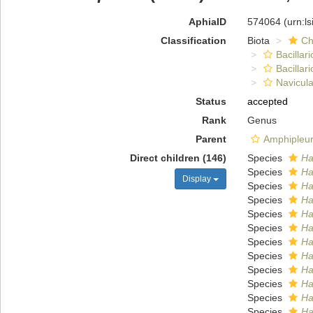
AphiaID
574064
(urn:l
Classification
Biota
Ch
Bacillar
Bacillar
Navicula
Status
accepted
Rank
Genus
Parent
Amphipleu
Direct children (146)
Species
Ha
Species
Ha
Display
Species
Ha
Species
Ha
Species
Ha
Species
Ha
Species
Ha
Species
Ha
Species
Ha
Species
Ha
Species
Ha
Species
Ha