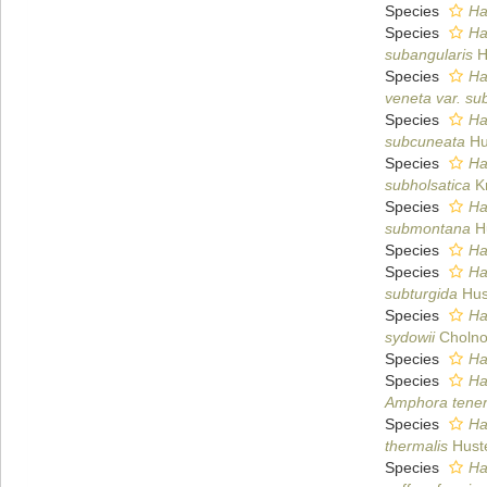
Species
Ha
Species
Ha
subangularis
H
Species
Ha
veneta var. su
Species
Ha
subcuneata
Hu
Species
Ha
subholsatica
K
Species
Ha
submontana
Hu
Species
Ha
Species
Ha
subturgida
Hus
Species
Ha
sydowii
Cholno
Species
Ha
Species
Ha
Amphora tene
Species
Ha
thermalis
Huste
Species
Ha