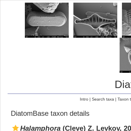
Di
Intro
|
Search taxa
|
Taxon 
DiatomBase taxon details
Halamphora
(Cleve) Z. Levkov, 2