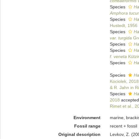
coffeaeformis 
Species
Ha
Amphora tucu
Species
Ha
Hustedt, 1956
Species
Ha
var. turgida
Gre
Species
Ha
Species
Ha
f. veneta
Kützi
Species
Ha
Species
Ha
Kociolek, 2018
& R. Jahn in Ri
Species
Ha
2018
accepted
Rimet et al., 2
Environment
marine, bracki
Fossil range
recent + fossil
Original description
Levkov, Z. (20